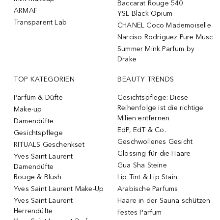
Baccarat Rouge 540
ARMAF
YSL Black Opium
Transparent Lab
CHANEL Coco Mademoiselle
Narciso Rodriguez Pure Musc
Summer Mink Parfum by
Drake
TOP KATEGORIEN
BEAUTY TRENDS
Parfüm & Düfte
Gesichtspflege: Diese
Reihenfolge ist die richtige
Make-up
Milien entfernen
Damendüfte
EdP, EdT & Co.
Gesichtspflege
Geschwollenes Gesicht
RITUALS Geschenkset
Glossing für die Haare
Yves Saint Laurent
Gua Sha Steine
Damendüfte
Rouge & Blush
Lip Tint & Lip Stain
Yves Saint Laurent Make-Up
Arabische Parfums
Yves Saint Laurent
Haare in der Sauna schützen
Herrendüfte
Festes Parfum