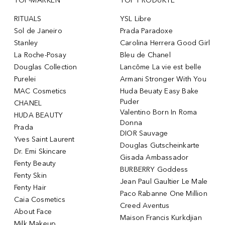
TOP-MARKEN
TOP PRODUKTE
RITUALS
YSL Libre
Sol de Janeiro
Prada Paradoxe
Stanley
Carolina Herrera Good Girl
La Roche-Posay
Bleu de Chanel
Douglas Collection
Lancôme La vie est belle
Purelei
Armani Stronger With You
MAC Cosmetics
Huda Beuaty Easy Bake
Puder
CHANEL
Valentino Born In Roma
HUDA BEAUTY
Donna
Prada
DIOR Sauvage
Yves Saint Laurent
Douglas Gutscheinkarte
Dr. Emi Skincare
Gisada Ambassador
Fenty Beauty
BURBERRY Goddess
Fenty Skin
Jean Paul Gaultier Le Male
Fenty Hair
Paco Rabanne One Million
Caia Cosmetics
Creed Aventus
About Face
Maison Francis Kurkdjian
Milk Makeup