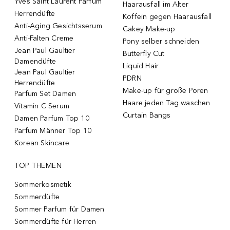
Yves Saint Laurent Parfum
Haarausfall im Alter
Herrendüfte
Koffein gegen Haarausfall
Anti-Aging Gesichtsserum
Cakey Make-up
Anti-Falten Creme
Pony selber schneiden
Jean Paul Gaultier
Butterfly Cut
Damendüfte
Liquid Hair
Jean Paul Gaultier
PDRN
Herrendüfte
Make-up für große Poren
Parfum Set Damen
Haare jeden Tag waschen
Vitamin C Serum
Curtain Bangs
Damen Parfum Top 10
Parfum Männer Top 10
Korean Skincare
TOP THEMEN
Sommerkosmetik
Sommerdüfte
Sommer Parfum für Damen
Sommerdüfte für Herren