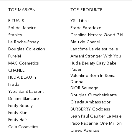
TOP-MARKEN
TOP PRODUKTE
RITUALS
YSL Libre
Sol de Janeiro
Prada Paradoxe
Stanley
Carolina Herrera Good Girl
La Roche-Posay
Bleu de Chanel
Douglas Collection
Lancôme La vie est belle
Purelei
Armani Stronger With You
MAC Cosmetics
Huda Beuaty Easy Bake
Puder
CHANEL
Valentino Born In Roma
HUDA BEAUTY
Donna
Prada
DIOR Sauvage
Yves Saint Laurent
Douglas Gutscheinkarte
Dr. Emi Skincare
Gisada Ambassador
Fenty Beauty
BURBERRY Goddess
Fenty Skin
Jean Paul Gaultier Le Male
Fenty Hair
Paco Rabanne One Million
Caia Cosmetics
Creed Aventus