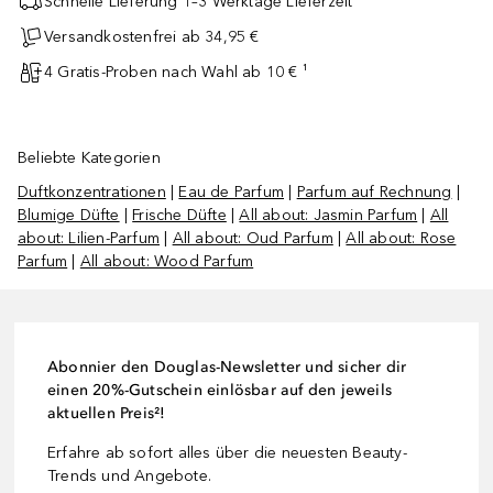
Schnelle Lieferung 1–3 Werktage Lieferzeit
Versandkostenfrei ab 34,95 €
4 Gratis-Proben nach Wahl ab 10 € ¹
Beliebte Kategorien
Duftkonzentrationen
|
Eau de Parfum
|
Parfum auf Rechnung
|
Blumige Düfte
|
Frische Düfte
|
All about: Jasmin Parfum
|
All
about: Lilien-Parfum
|
All about: Oud Parfum
|
All about: Rose
Parfum
|
All about: Wood Parfum
Abonnier den Douglas-Newsletter und sicher dir
einen 20%-Gutschein einlösbar auf den jeweils
aktuellen Preis²!
Erfahre ab sofort alles über die neuesten Beauty-
Trends und Angebote.