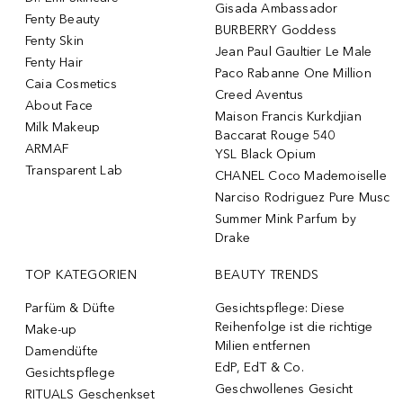
Gisada Ambassador
Fenty Beauty
BURBERRY Goddess
Fenty Skin
Jean Paul Gaultier Le Male
Fenty Hair
Paco Rabanne One Million
Caia Cosmetics
Creed Aventus
About Face
Maison Francis Kurkdjian
Milk Makeup
Baccarat Rouge 540
ARMAF
YSL Black Opium
Transparent Lab
CHANEL Coco Mademoiselle
Narciso Rodriguez Pure Musc
Summer Mink Parfum by
Drake
TOP KATEGORIEN
BEAUTY TRENDS
Parfüm & Düfte
Gesichtspflege: Diese
Reihenfolge ist die richtige
Make-up
Milien entfernen
Damendüfte
EdP, EdT & Co.
Gesichtspflege
Geschwollenes Gesicht
RITUALS Geschenkset