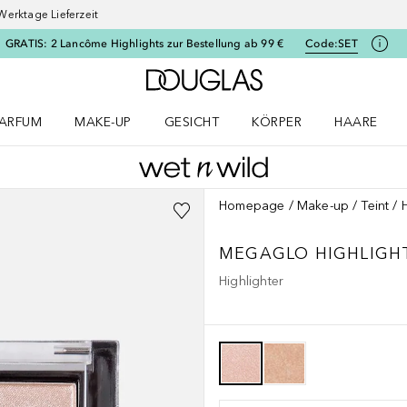
Werktage Lieferzeit
GRATIS: 2 Lancôme Highlights zur Bestellung ab 99 €
Code:
SET
Zur Douglas Startseite
ARFUM
MAKE-UP
GESICHT
KÖRPER
HAARE
ffnen
arfum Menü öffnen
Make-up Menü öffnen
Gesicht Menü öffnen
Körper Menü öffnen
Haare Menü
Homepage
Make-up
Teint
MEGAGLO HIGHLIGH
Highlighter