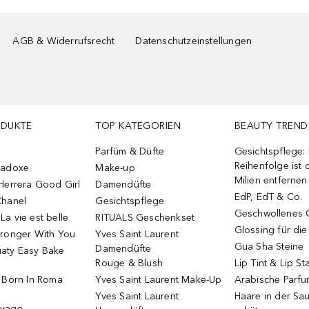
AGB & Widerrufsrecht
Datenschutzeinstellungen
ODUKTE
TOP KATEGORIEN
BEAUTY TREND
Parfüm & Düfte
Gesichtspflege:
Reihenfolge ist d
radoxe
Make-up
Milien entfernen
Herrera Good Girl
Damendüfte
EdP, EdT & Co.
Chanel
Gesichtspflege
Geschwollenes 
a vie est belle
RITUALS Geschenkset
Glossing für di
tronger With You
Yves Saint Laurent
Gua Sha Steine
Damendüfte
aty Easy Bake
Rouge & Blush
Lip Tint & Lip St
o Born In Roma
Yves Saint Laurent Make-Up
Arabische Parf
Yves Saint Laurent
Haare in der Sa
uvage