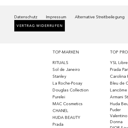
Datenschutz
Impressum
Alternative Streitbeilegung
VERTRAG WIDERRUFEN
TOP-MARKEN
TOP PR
RITUALS
YSL Libre
Sol de Janeiro
Prada Pa
Stanley
Carolina 
La Roche-Posay
Bleu de 
Douglas Collection
Lancôme L
Purelei
Armani S
MAC Cosmetics
Huda Beu
Puder
CHANEL
Valentin
HUDA BEAUTY
Donna
Prada
DIOR Sa