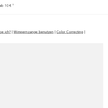
ab 10 € ¹
be ich?
|
Wimpernzange benutzen
|
Color Correcting
|