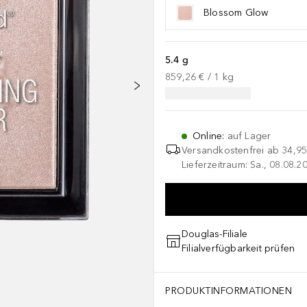
Blossom Glow
5.4 g
859,26 €
 / 
1
kg
Online
:
auf Lager
Versandkostenfrei ab
34,95
Lieferzeitraum: Sa., 08.08.2
Douglas-Filiale
Filialverfügbarkeit prüfen
PRODUKTINFORMATIONEN