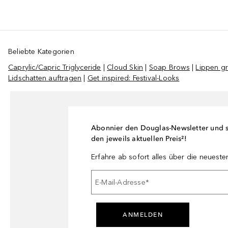
Beliebte Kategorien
Caprylic/Capric Triglyceride
|
Cloud Skin
|
Soap Brows
|
Lippen g
Lidschatten auftragen
|
Get inspired: Festival-Looks
Abonnier den Douglas-Newsletter und si
den jeweils aktuellen Preis²!
Erfahre ab sofort alles über die neuest
E-Mail-Adresse
*
ANMELDEN