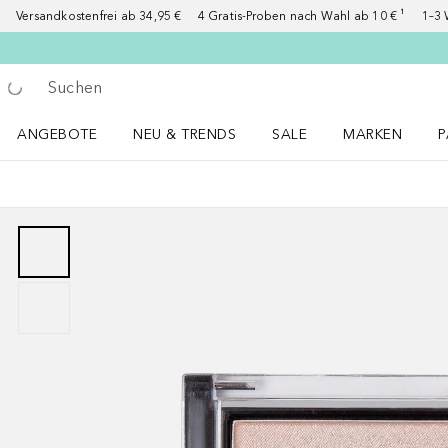
Versandkostenfrei ab 34,95 €
4 Gratis-Proben nach Wahl ab 10 € ¹
1–3 
Gehe zurück
Suche ausführen
ANGEBOTE
NEU & TRENDS
SALE
MARKEN
P
Angebote Menü öffnen
NEU & TRENDS Menü öffnen
MARKEN Menü ö
P