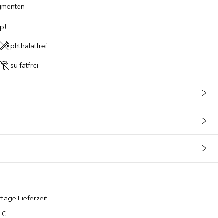
igmenten
p!
phthalatfrei
sulfatfrei
tage Lieferzeit
 €