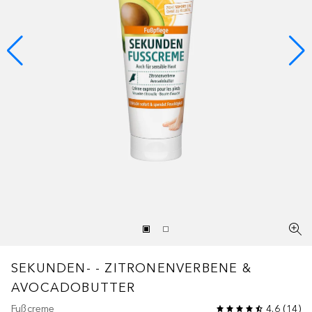
SEKUNDEN- - ZITRONENVERBENE &
AVOCADOBUTTER
Fußcreme
4.6
(
14
)