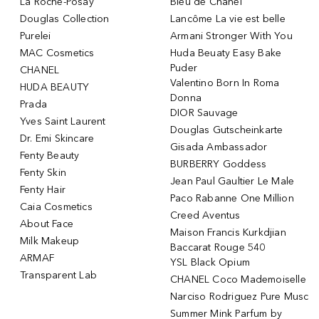
La Roche-Posay
Bleu de Chanel
Douglas Collection
Lancôme La vie est belle
Purelei
Armani Stronger With You
MAC Cosmetics
Huda Beuaty Easy Bake
Puder
CHANEL
Valentino Born In Roma
HUDA BEAUTY
Donna
Prada
DIOR Sauvage
Yves Saint Laurent
Douglas Gutscheinkarte
Dr. Emi Skincare
Gisada Ambassador
Fenty Beauty
BURBERRY Goddess
Fenty Skin
Jean Paul Gaultier Le Male
Fenty Hair
Paco Rabanne One Million
Caia Cosmetics
Creed Aventus
About Face
Maison Francis Kurkdjian
Milk Makeup
Baccarat Rouge 540
ARMAF
YSL Black Opium
Transparent Lab
CHANEL Coco Mademoiselle
Narciso Rodriguez Pure Musc
Summer Mink Parfum by