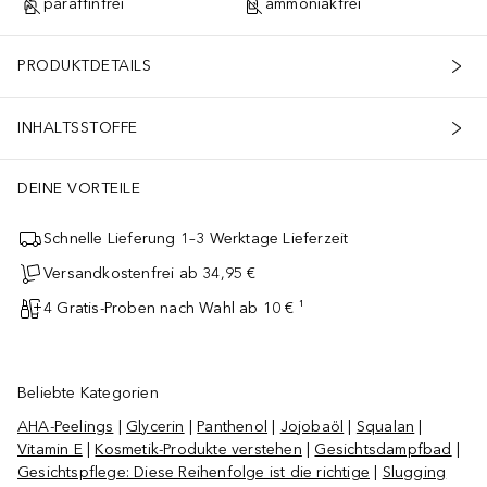
paraffinfrei
ammoniakfrei
PRODUKTDETAILS
INHALTSSTOFFE
DEINE VORTEILE
Schnelle Lieferung 1–3 Werktage Lieferzeit
Versandkostenfrei ab 34,95 €
4 Gratis-Proben nach Wahl ab 10 € ¹
Beliebte Kategorien
AHA-Peelings
|
Glycerin
|
Panthenol
|
Jojobaöl
|
Squalan
|
Vitamin E
|
Kosmetik-Produkte verstehen
|
Gesichtsdampfbad
|
Gesichtspflege: Diese Reihenfolge ist die richtige
|
Slugging