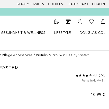
BEAUTY SERVICES
GOODIES
BEAUTY CARD
FILIALEN
Zu Meiner 
Zum Storefinder
Zu Meinem Kunde
Zum
GESUNDHEIT & WELLNESS
LIFESTYLE
DOUGLAS COLL
 öffnen
Gesundheit & Wellness Menü öffnen
LIFESTYLE Menü öffnen
Douglas Collecti
Pflege Accessoires
Biotulin Micro Skin Beauty System
 SYSTEM
4.4
(
76
)
Preise inkl. MwSt.
10,99 €