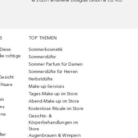
©
2026
Parfümerie Douglas GmbH & Co. KG.
S
TOP THEMEN
 Diese
Sommerkosmetik
ie richtige
Sommerdüfte
Sommer Parfum für Damen
Sommerdüfte für Herren
Gesicht
Herbstdüfte
e Haare
Make-up-Services
Tages-Make-up im Store
ain
Abend-Make-up im Store
ums
Kostenlose Rituale im Store
una
Gesichts- &
Körperbehandlungen im
Store
lter
Augenbrauen & Wimpern