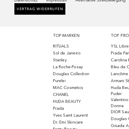
Datenschutz
Impressum
Alternative Streitbeilegung
VERTRAG WIDERRUFEN
TOP-MARKEN
TOP PR
RITUALS
YSL Libre
Sol de Janeiro
Prada Pa
Stanley
Carolina 
La Roche-Posay
Bleu de 
Douglas Collection
Lancôme L
Purelei
Armani S
MAC Cosmetics
Huda Beu
Puder
CHANEL
Valentin
HUDA BEAUTY
Donna
Prada
DIOR Sa
Yves Saint Laurent
Douglas 
Dr. Emi Skincare
Gisada 