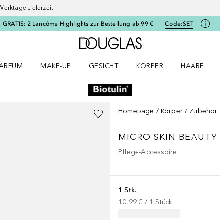
Werktage Lieferzeit
GRATIS: 2 Lancôme Highlights zur Bestellung ab 99 €
Code:
SET
Zur Douglas Startseite
ARFUM
MAKE-UP
GESICHT
KÖRPER
HAARE
ffnen
arfum Menü öffnen
Make-up Menü öffnen
Gesicht Menü öffnen
Körper Menü öffnen
Haare Menü
Homepage
Körper
Zubehör
MICRO SKIN BEAUTY
Pflege-Accessoire
1 Stk.
10,99 €
 / 
1
Stück