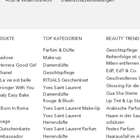
AGB & Widerrufsrecht
Datenschutzeinstellungen
ODUKTE
TOP KATEGORIEN
BEAUTY TREND
Parfüm & Düfte
Gesichtspflege:
Reihenfolge ist d
radoxe
Make-up
Milien entfernen
Herrera Good Girl
Damendüfte
EdP, EdT & Co.
Chanel
Gesichtspflege
Geschwollenes 
a vie est belle
RITUALS Geschenkset
Glossing für di
tronger With You
Yves Saint Laurent
Gua Sha Steine
Damendüfte
aty Easy Bake
Rouge & Blush
Lip Tint & Lip St
o Born In Roma
Yves Saint Laurent Make-Up
Arabische Parf
Yves Saint Laurent
Haare in der Sa
uvage
Herrendüfte
schützen
Gutscheinkarte
Yves Saint Laurent Parfum
Festes Parfum
Ambassador
Herrendüfte
Haarausfall im A