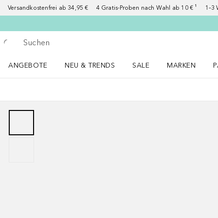
Versandkostenfrei ab 34,95 €
4 Gratis-Proben nach Wahl ab 10 € ¹
1–3 
Gehe zurück
Suche ausführen
ANGEBOTE
NEU & TRENDS
SALE
MARKEN
P
Angebote Menü öffnen
NEU & TRENDS Menü öffnen
MARKEN Menü ö
P