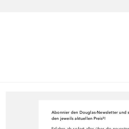
Abonnier den Douglas-Newsletter und si
den jeweils aktuellen Preis²!
Erfahre ab sofort alles über die neuest