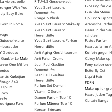
Geschwollenes 
a vie est belle
RITUALS Geschenkset
Glossing für di
tronger With You
Yves Saint Laurent
Gua Sha Steine
Damendüfte
aty Easy Bake
Rouge & Blush
Lip Tint & Lip St
o Born In Roma
Yves Saint Laurent Make-Up
Arabische Parf
Yves Saint Laurent
Haare in der Sa
uvage
Herrendüfte
schützen
Gutscheinkarte
Yves Saint Laurent Parfum
Festes Parfum
Ambassador
Herrendüfte
Haarausfall im A
Y Goddess
Anti-Aging Gesichtsserum
Koffein gegen H
 Gaultier Le Male
Anti-Falten Creme
Cakey Make-up
anne One Million
Jean Paul Gaultier
Pony selber sch
Damendüfte
entus
Butterfly Cut
Jean Paul Gaultier
ancis Kurkdjian
Liquid Hair
Herrendüfte
 Rouge 540
PDRN
Parfum Set Damen
k Opium
Make-up für gr
Vitamin C Serum
Coco
Haare jeden Ta
Damen Parfum Top 10
elle
Curtain Bangs
Rodriguez Pure
Parfum Männer Top 10
Korean Skincare