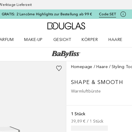
Werktage Lieferzeit
GRATIS: 2 Lancôme Highlights zur Bestellung ab 99 €
Code:
SET
Zur Douglas Startseite
ARFUM
MAKE-UP
GESICHT
KÖRPER
HAARE
ffnen
arfum Menü öffnen
Make-up Menü öffnen
Gesicht Menü öffnen
Körper Menü öffnen
Haare Menü
Homepage
Haare
Styling To
SHAPE & SMOOTH
Warmluftbürste
1 Stück
39,89 €
 / 
1
Stück