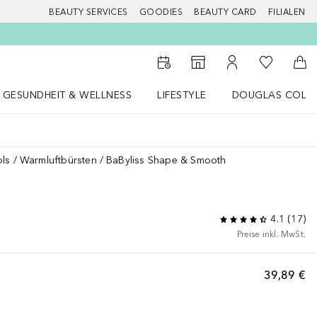
BEAUTY SERVICES
GOODIES
BEAUTY CARD
FILIALEN
Zu Meiner 
Zum Storefinder
Zu Meinem Kunde
Zum
GESUNDHEIT & WELLNESS
LIFESTYLE
DOUGLAS COLL
 öffnen
Gesundheit & Wellness Menü öffnen
LIFESTYLE Menü öffnen
Douglas Collecti
ols
Warmluftbürsten
BaByliss Shape & Smooth
4.1
(
17
)
Preise inkl. MwSt.
39,89 €