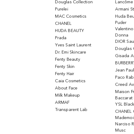
Douglas Collection
Lancôme L
Purelei
Armani S
MAC Cosmetics
Huda Beu
Puder
CHANEL
Valentin
HUDA BEAUTY
Donna
Prada
DIOR Sa
Yves Saint Laurent
Douglas 
Dr. Emi Skincare
Gisada 
Fenty Beauty
BURBERR
Fenty Skin
Jean Paul
Fenty Hair
Paco Rab
Caia Cosmetics
Creed Av
About Face
Maison Fr
Milk Makeup
Baccarat
ARMAF
YSL Blac
Transparent Lab
CHANEL 
Mademois
Narciso 
Musc