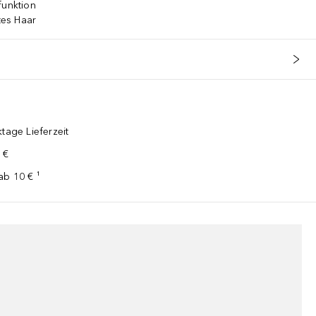
funktion
ltes Haar
tage Lieferzeit
 €
ab 10 € ¹