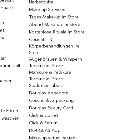
Gesicht
Herbstdüfte
e Haare
Make-up-Services
Tages-Make-up im Store
ain
Abend-Make-up im Store
ums
Kostenlose Rituale im Store
una
Gesichts- &
Körperbehandlungen im
Store
lter
Augenbrauen & Wimpern
aarausfall
Termine im Store
Maniküre & Pediküre
Termine im Store
neiden
Studentenrabatt
Douglas Angebote
Geschenkverpackung
Douglas Beauty Card
oße Poren
Click & Collect
g waschen
Click & Return
DOUGLAS App
Make-up virtuell testen