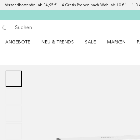
Versandkostenfrei ab 34,95 €
4 Gratis-Proben nach Wahl ab 10 € ¹
1–3 
Gehe zurück
Suche ausführen
ANGEBOTE
NEU & TRENDS
SALE
MARKEN
P
Angebote Menü öffnen
NEU & TRENDS Menü öffnen
MARKEN Menü ö
P