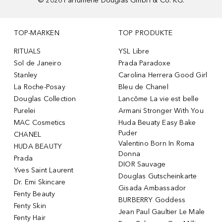
©
2026
Parfümerie Douglas GmbH & Co. KG.
TOP-MARKEN
TOP PRODUKTE
RITUALS
YSL Libre
Sol de Janeiro
Prada Paradoxe
Stanley
Carolina Herrera Good Girl
La Roche-Posay
Bleu de Chanel
Douglas Collection
Lancôme La vie est belle
Purelei
Armani Stronger With You
MAC Cosmetics
Huda Beuaty Easy Bake
Puder
CHANEL
Valentino Born In Roma
HUDA BEAUTY
Donna
Prada
DIOR Sauvage
Yves Saint Laurent
Douglas Gutscheinkarte
Dr. Emi Skincare
Gisada Ambassador
Fenty Beauty
BURBERRY Goddess
Fenty Skin
Jean Paul Gaultier Le Male
Fenty Hair