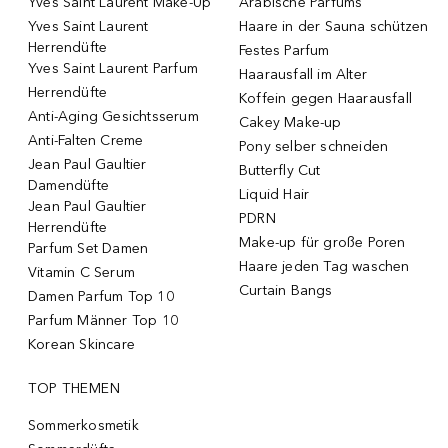
Yves Saint Laurent Make-Up
Arabische Parfums
Yves Saint Laurent
Haare in der Sauna schützen
Herrendüfte
Festes Parfum
Yves Saint Laurent Parfum
Haarausfall im Alter
Herrendüfte
Koffein gegen Haarausfall
Anti-Aging Gesichtsserum
Cakey Make-up
Anti-Falten Creme
Pony selber schneiden
Jean Paul Gaultier
Butterfly Cut
Damendüfte
Liquid Hair
Jean Paul Gaultier
PDRN
Herrendüfte
Make-up für große Poren
Parfum Set Damen
Haare jeden Tag waschen
Vitamin C Serum
Curtain Bangs
Damen Parfum Top 10
Parfum Männer Top 10
Korean Skincare
TOP THEMEN
Sommerkosmetik