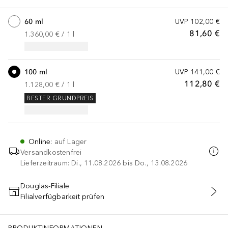
60 ml
UVP
102,00 €
81,60 €
1.360,00 €
 / 
1
l
100 ml
UVP
141,00 €
112,80 €
1.128,00 €
 / 
1
l
BESTER GRUNDPREIS
Online
:
auf Lager
Versandkostenfrei
Lieferzeitraum: Di., 11.08.2026 bis Do., 13.08.2026
Douglas-Filiale
Filialverfügbarkeit prüfen
IN DEN WARENKORB