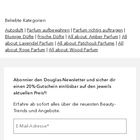
Beliebte Kategorien
Autoduft
|
Parfum aufbewahren
|
Parfum richtig auftragen
|
Blumige Düfte
|
Frische Düfte
|
All about: Amber Parfum
|
All
about: Lavendel Parfum
|
All about: Patchouli Parfume
|
All
about: Rose Parfum
|
All about: Wood Parfum
Abonnier den Douglas-Newsletter und sicher dir
einen 20%-Gutschein einlösbar auf den jeweils
aktuellen Preis²!
Erfahre ab sofort alles über die neuesten Beauty-
Trends und Angebote.
E-Mail-Adresse
*