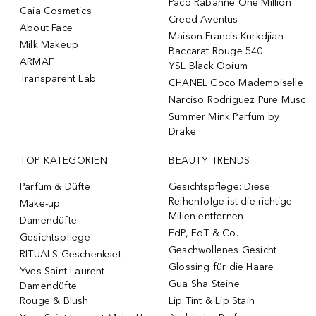
Paco Rabanne One Million
Caia Cosmetics
Creed Aventus
About Face
Maison Francis Kurkdjian
Milk Makeup
Baccarat Rouge 540
ARMAF
YSL Black Opium
Transparent Lab
CHANEL Coco Mademoiselle
Narciso Rodriguez Pure Musc
Summer Mink Parfum by
Drake
TOP KATEGORIEN
BEAUTY TRENDS
Parfüm & Düfte
Gesichtspflege: Diese
Reihenfolge ist die richtige
Make-up
Milien entfernen
Damendüfte
EdP, EdT & Co.
Gesichtspflege
Geschwollenes Gesicht
RITUALS Geschenkset
Glossing für die Haare
Yves Saint Laurent
Gua Sha Steine
Damendüfte
Rouge & Blush
Lip Tint & Lip Stain