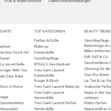
AGB & Widerrufsrecht
Datenschutzeinstellungen
ODUKTE
TOP KATEGORIEN
BEAUTY TREND
Parfüm & Düfte
Gesichtspflege:
Reihenfolge ist d
radoxe
Make-up
Milien entfernen
Herrera Good Girl
Damendüfte
EdP, EdT & Co.
Chanel
Gesichtspflege
Geschwollenes 
a vie est belle
RITUALS Geschenkset
Glossing für di
tronger With You
Yves Saint Laurent
Gua Sha Steine
Damendüfte
aty Easy Bake
Rouge & Blush
Lip Tint & Lip St
o Born In Roma
Yves Saint Laurent Make-Up
Arabische Parf
Yves Saint Laurent
Haare in der Sa
uvage
Herrendüfte
schützen
Gutscheinkarte
Yves Saint Laurent Parfum
Festes Parfum
Ambassador
Herrendüfte
Haarausfall im A