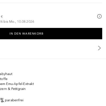
 €
026 bis Mo., 10.08.2026
IN DEN WARENKORB
Babyhaut
toffe
chem Emu-Apfel-Extrakt
zern & Petitgrain
parabenfrei