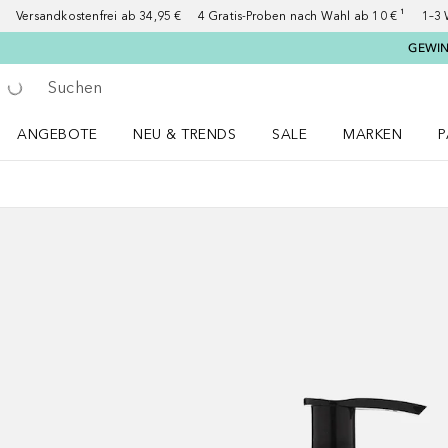
Versandkostenfrei ab 34,95 €
4 Gratis-Proben nach Wahl ab 10 € ¹
1–3 
GEWINN
Gehe zurück
Suche ausführen
ANGEBOTE
NEU & TRENDS
SALE
MARKEN
P
Angebote Menü öffnen
NEU & TRENDS Menü öffnen
MARKEN Menü ö
P