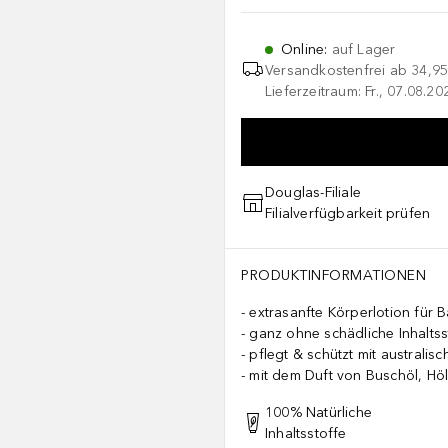
Online
:
auf Lager
Versandkostenfrei ab
34,95
Lieferzeitraum: Fr., 07.08.2
Douglas-Filiale
Filialverfügbarkeit prüfen
PRODUKTINFORMATIONEN
extrasanfte Körperlotion für 
ganz ohne schädliche Inhaltss
pflegt & schützt mit australis
mit dem Duft von Buschöl, Höl
100% Natürliche
Inhaltsstoffe