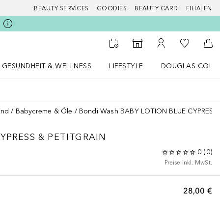
BEAUTY SERVICES
GOODIES
BEAUTY CARD
FILIALEN
Zu Meiner 
Zum Storefinder
Zu Meinem Kunde
Zum
GESUNDHEIT & WELLNESS
LIFESTYLE
DOUGLAS COLL
 öffnen
Gesundheit & Wellness Menü öffnen
LIFESTYLE Menü öffnen
Douglas Collecti
ind
Babycreme & Öle
Bondi Wash BABY LOTION BLUE CYPRESS 
YPRESS & PETITGRAIN
0
(
0
)
Preise inkl. MwSt.
28,00 €