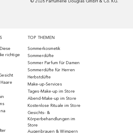
©
2026
Parfümerie Douglas GmbH & Co. KG.
S
TOP THEMEN
 Diese
Sommerkosmetik
ie richtige
Sommerdüfte
Sommer Parfum für Damen
Sommerdüfte für Herren
Gesicht
Herbstdüfte
e Haare
Make-up-Services
Tages-Make-up im Store
ain
Abend-Make-up im Store
ums
Kostenlose Rituale im Store
una
Gesichts- &
Körperbehandlungen im
Store
lter
Augenbrauen & Wimpern