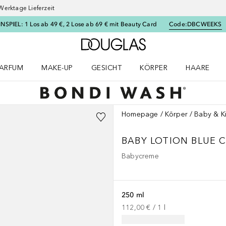
Werktage Lieferzeit
SPIEL: 1 Los ab 49 €, 2 Lose ab 69 € mit Beauty Card
Code:
DBCWEEKS
Zur Douglas Startseite
ARFUM
MAKE-UP
GESICHT
KÖRPER
HAARE
ffnen
arfum Menü öffnen
Make-up Menü öffnen
Gesicht Menü öffnen
Körper Menü öffnen
Haare Menü
Homepage
Körper
Baby & K
BABY LOTION BLUE C
Babycreme
250 ml
112,00 €
 / 
1
l