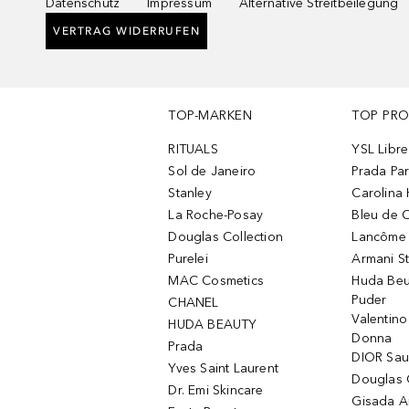
Datenschutz
Impressum
Alternative Streitbeilegung
VERTRAG WIDERRUFEN
TOP-MARKEN
TOP PR
RITUALS
YSL Libre
Sol de Janeiro
Prada Pa
Stanley
Carolina 
La Roche-Posay
Bleu de 
Douglas Collection
Lancôme L
Purelei
Armani S
MAC Cosmetics
Huda Beu
Puder
CHANEL
Valentin
HUDA BEAUTY
Donna
Prada
DIOR Sa
Yves Saint Laurent
Douglas 
Dr. Emi Skincare
Gisada 