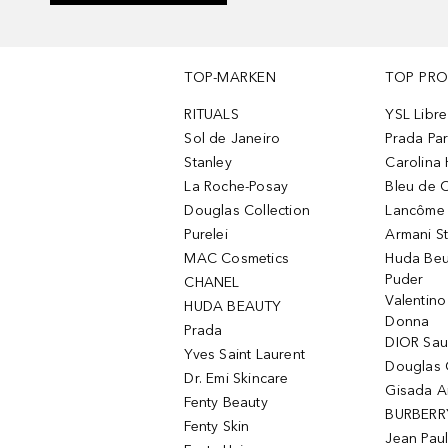
TOP-MARKEN
TOP PR
RITUALS
YSL Libre
Sol de Janeiro
Prada Pa
Stanley
Carolina 
La Roche-Posay
Bleu de 
Douglas Collection
Lancôme L
Purelei
Armani S
MAC Cosmetics
Huda Beu
Puder
CHANEL
Valentin
HUDA BEAUTY
Donna
Prada
DIOR Sa
Yves Saint Laurent
Douglas 
Dr. Emi Skincare
Gisada 
Fenty Beauty
BURBERR
Fenty Skin
Jean Paul