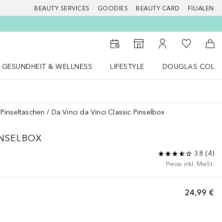
BEAUTY SERVICES
GOODIES
BEAUTY CARD
FILIALEN
Zu Meiner 
Zum Storefinder
Zu Meinem Kunde
Zum
GESUNDHEIT & WELLNESS
LIFESTYLE
DOUGLAS COLL
 öffnen
Gesundheit & Wellness Menü öffnen
LIFESTYLE Menü öffnen
Douglas Collecti
Pinseltaschen
Da Vinci da Vinci Classic Pinselbox
INSELBOX
3.8
(
4
)
Preise inkl. MwSt.
24,99 €