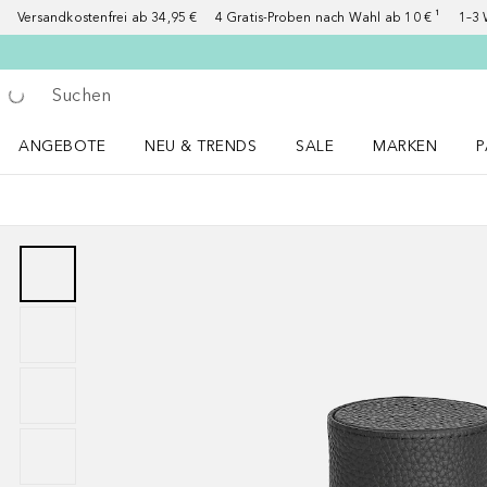
Versandkostenfrei ab 34,95 €
4 Gratis-Proben nach Wahl ab 10 € ¹
1–3 
Gehe zurück
Suche ausführen
ANGEBOTE
NEU & TRENDS
SALE
MARKEN
P
Angebote Menü öffnen
NEU & TRENDS Menü öffnen
MARKEN Menü ö
P