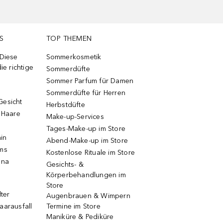
S
TOP THEMEN
 Diese
Sommerkosmetik
ie richtige
Sommerdüfte
Sommer Parfum für Damen
Sommerdüfte für Herren
Gesicht
Herbstdüfte
e Haare
Make-up-Services
Tages-Make-up im Store
ain
Abend-Make-up im Store
ums
Kostenlose Rituale im Store
una
Gesichts- &
Körperbehandlungen im
Store
lter
Augenbrauen & Wimpern
aarausfall
Termine im Store
Maniküre & Pediküre