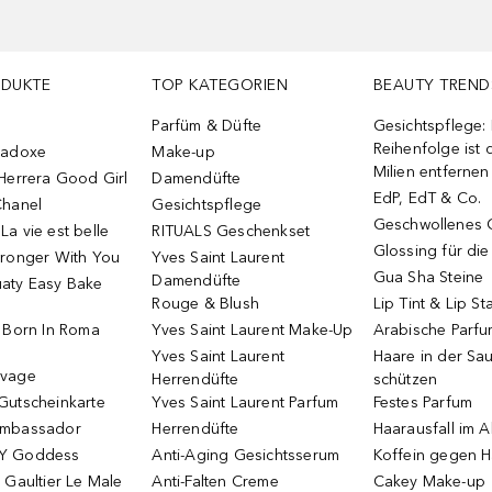
ODUKTE
TOP KATEGORIEN
BEAUTY TREND
Parfüm & Düfte
Gesichtspflege:
Reihenfolge ist d
radoxe
Make-up
Milien entfernen
Herrera Good Girl
Damendüfte
EdP, EdT & Co.
Chanel
Gesichtspflege
Geschwollenes 
a vie est belle
RITUALS Geschenkset
Glossing für di
tronger With You
Yves Saint Laurent
Gua Sha Steine
Damendüfte
aty Easy Bake
Rouge & Blush
Lip Tint & Lip St
o Born In Roma
Yves Saint Laurent Make-Up
Arabische Parf
Yves Saint Laurent
Haare in der Sa
uvage
Herrendüfte
schützen
Gutscheinkarte
Yves Saint Laurent Parfum
Festes Parfum
Ambassador
Herrendüfte
Haarausfall im A
Y Goddess
Anti-Aging Gesichtsserum
Koffein gegen H
 Gaultier Le Male
Anti-Falten Creme
Cakey Make-up