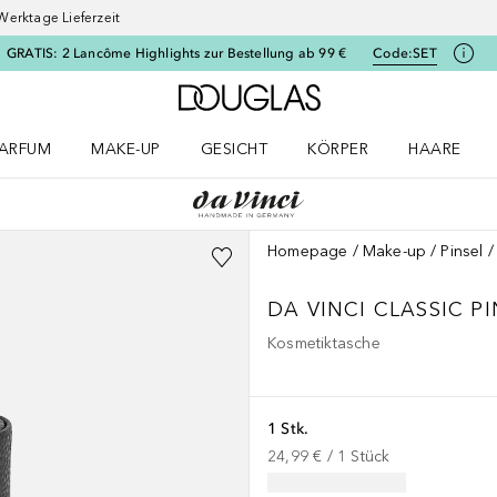
Werktage Lieferzeit
GRATIS: 2 Lancôme Highlights zur Bestellung ab 99 €
Code:
SET
Zur Douglas Startseite
ARFUM
MAKE-UP
GESICHT
KÖRPER
HAARE
ffnen
arfum Menü öffnen
Make-up Menü öffnen
Gesicht Menü öffnen
Körper Menü öffnen
Haare Menü
Homepage
Make-up
Pinsel
DA VINCI CLASSIC
P
Kosmetiktasche
1 Stk.
24,99 €
 / 
1
Stück