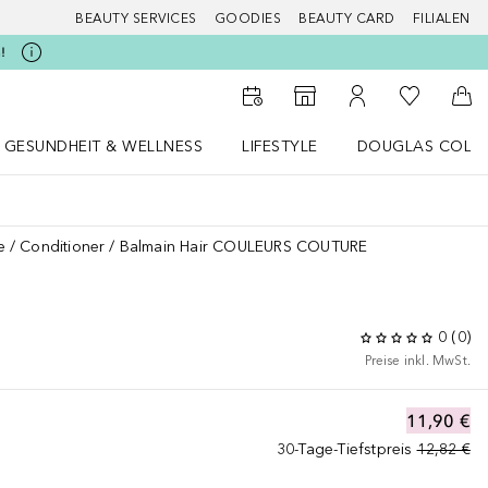
BEAUTY SERVICES
GOODIES
BEAUTY CARD
FILIALEN
!
Zu Meiner 
Zum Storefinder
Zu Meinem Kunde
Zum
GESUNDHEIT & WELLNESS
LIFESTYLE
DOUGLAS COLL
 öffnen
Gesundheit & Wellness Menü öffnen
LIFESTYLE Menü öffnen
Douglas Collecti
e
Conditioner
Balmain Hair COULEURS COUTURE
E
0
(
0
)
Preise inkl. MwSt.
11,90 €
30-Tage-Tiefstpreis
12,82 €