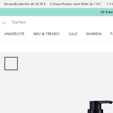
Versandkostenfrei ab 34,95 €
4 Gratis-Proben nach Wahl ab 10 € ¹
1–3 
–20 % Ra
Gehe zurück
Suche ausführen
ANGEBOTE
NEU & TRENDS
SALE
MARKEN
P
Angebote Menü öffnen
NEU & TRENDS Menü öffnen
MARKEN Menü ö
P