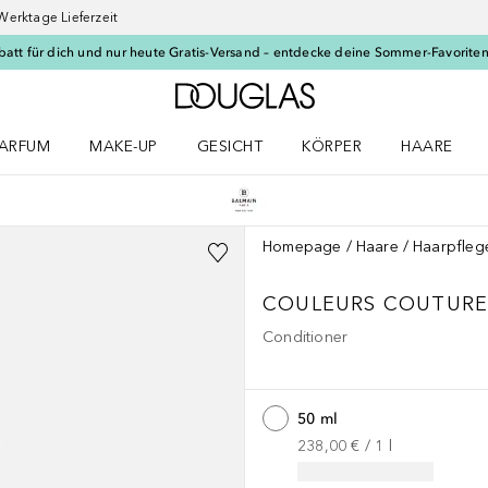
Werktage Lieferzeit
batt für dich und nur heute Gratis-Versand – entdecke deine Sommer-Favoriten
Zur Douglas Startseite
ARFUM
MAKE-UP
GESICHT
KÖRPER
HAARE
ffnen
arfum Menü öffnen
Make-up Menü öffnen
Gesicht Menü öffnen
Körper Menü öffnen
Haare Menü
Homepage
Haare
Haarpfleg
COULEURS COUTUR
Conditioner
50 ml
238,00 €
 / 
1
l