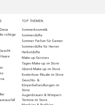
S
TOP THEMEN
 Diese
Sommerkosmetik
ie richtige
Sommerdüfte
Sommer Parfum für Damen
Sommerdüfte für Herren
Gesicht
Herbstdüfte
e Haare
Make-up-Services
Tages-Make-up im Store
ain
Abend-Make-up im Store
ums
Kostenlose Rituale im Store
una
Gesichts- &
Körperbehandlungen im
Store
lter
Augenbrauen & Wimpern
aarausfall
Termine im Store
Maniküre & Pediküre