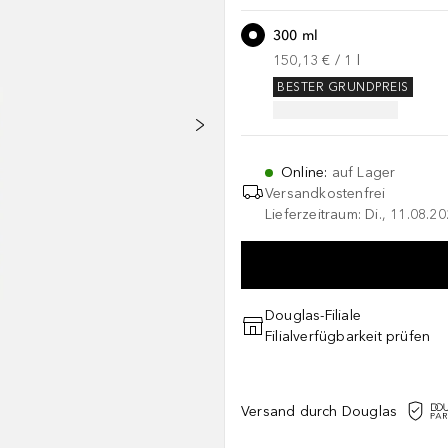
300 ml
150,13 €
 / 
1
l
BESTER GRUNDPREIS
Online
:
auf Lager
Versandkostenfrei
Lieferzeitraum: Di., 11.08.2
Douglas-Filiale
Filialverfügbarkeit prüfen
Versand durch Douglas