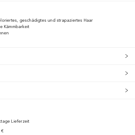
oloriertes, geschädigtes und strapaziertes Haar
rte Kämmbarkeit
innen
tage Lieferzeit
 €