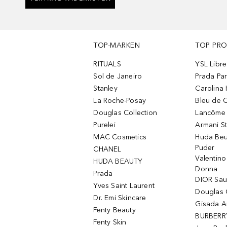
TOP-MARKEN
TOP PR
RITUALS
YSL Libre
Sol de Janeiro
Prada Pa
Stanley
Carolina 
La Roche-Posay
Bleu de 
Douglas Collection
Lancôme L
Purelei
Armani S
MAC Cosmetics
Huda Beu
Puder
CHANEL
Valentin
HUDA BEAUTY
Donna
Prada
DIOR Sa
Yves Saint Laurent
Douglas 
Dr. Emi Skincare
Gisada 
Fenty Beauty
BURBERR
Fenty Skin