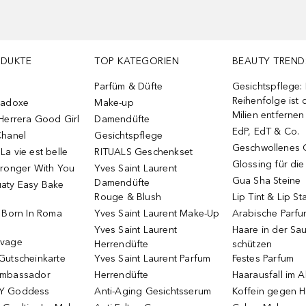
ODUKTE
TOP KATEGORIEN
BEAUTY TREND
Parfüm & Düfte
Gesichtspflege:
Reihenfolge ist d
radoxe
Make-up
Milien entfernen
Herrera Good Girl
Damendüfte
EdP, EdT & Co.
Chanel
Gesichtspflege
Geschwollenes 
a vie est belle
RITUALS Geschenkset
Glossing für di
tronger With You
Yves Saint Laurent
Gua Sha Steine
Damendüfte
aty Easy Bake
Rouge & Blush
Lip Tint & Lip St
o Born In Roma
Yves Saint Laurent Make-Up
Arabische Parf
Yves Saint Laurent
Haare in der Sa
uvage
Herrendüfte
schützen
Gutscheinkarte
Yves Saint Laurent Parfum
Festes Parfum
Ambassador
Herrendüfte
Haarausfall im A
Y Goddess
Anti-Aging Gesichtsserum
Koffein gegen H