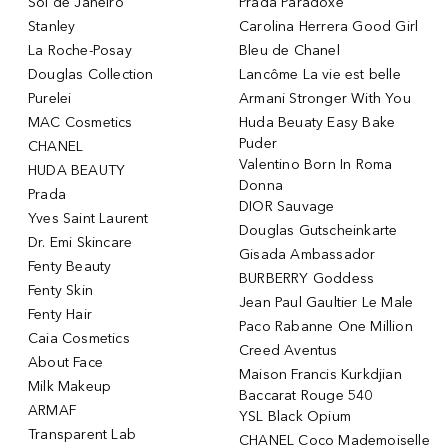
Sol de Janeiro
Prada Paradoxe
Stanley
Carolina Herrera Good Girl
La Roche-Posay
Bleu de Chanel
Douglas Collection
Lancôme La vie est belle
Purelei
Armani Stronger With You
MAC Cosmetics
Huda Beuaty Easy Bake
Puder
CHANEL
Valentino Born In Roma
HUDA BEAUTY
Donna
Prada
DIOR Sauvage
Yves Saint Laurent
Douglas Gutscheinkarte
Dr. Emi Skincare
Gisada Ambassador
Fenty Beauty
BURBERRY Goddess
Fenty Skin
Jean Paul Gaultier Le Male
Fenty Hair
Paco Rabanne One Million
Caia Cosmetics
Creed Aventus
About Face
Maison Francis Kurkdjian
Milk Makeup
Baccarat Rouge 540
ARMAF
YSL Black Opium
Transparent Lab
CHANEL Coco Mademoiselle