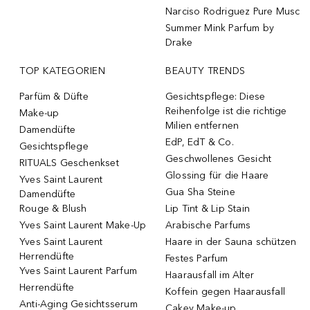
Narciso Rodriguez Pure Musc
Summer Mink Parfum by
Drake
TOP KATEGORIEN
BEAUTY TRENDS
Parfüm & Düfte
Gesichtspflege: Diese
Reihenfolge ist die richtige
Make-up
Milien entfernen
Damendüfte
EdP, EdT & Co.
Gesichtspflege
Geschwollenes Gesicht
RITUALS Geschenkset
Glossing für die Haare
Yves Saint Laurent
Gua Sha Steine
Damendüfte
Rouge & Blush
Lip Tint & Lip Stain
Yves Saint Laurent Make-Up
Arabische Parfums
Yves Saint Laurent
Haare in der Sauna schützen
Herrendüfte
Festes Parfum
Yves Saint Laurent Parfum
Haarausfall im Alter
Herrendüfte
Koffein gegen Haarausfall
Anti-Aging Gesichtsserum
Cakey Make-up