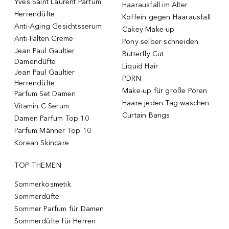
Yves Saint Laurent Parfum
Haarausfall im Alter
Herrendüfte
Koffein gegen Haarausfall
Anti-Aging Gesichtsserum
Cakey Make-up
Anti-Falten Creme
Pony selber schneiden
Jean Paul Gaultier
Butterfly Cut
Damendüfte
Liquid Hair
Jean Paul Gaultier
PDRN
Herrendüfte
Make-up für große Poren
Parfum Set Damen
Haare jeden Tag waschen
Vitamin C Serum
Curtain Bangs
Damen Parfum Top 10
Parfum Männer Top 10
Korean Skincare
TOP THEMEN
Sommerkosmetik
Sommerdüfte
Sommer Parfum für Damen
Sommerdüfte für Herren