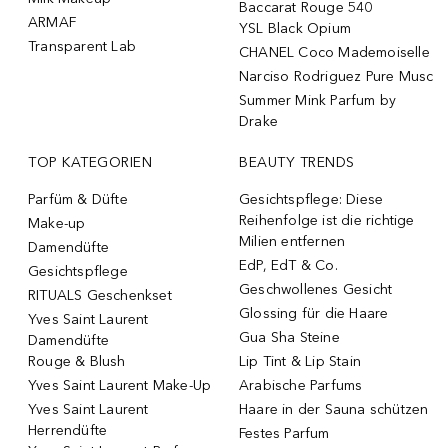
Baccarat Rouge 540
ARMAF
YSL Black Opium
Transparent Lab
CHANEL Coco Mademoiselle
Narciso Rodriguez Pure Musc
Summer Mink Parfum by
Drake
TOP KATEGORIEN
BEAUTY TRENDS
Parfüm & Düfte
Gesichtspflege: Diese
Reihenfolge ist die richtige
Make-up
Milien entfernen
Damendüfte
EdP, EdT & Co.
Gesichtspflege
Geschwollenes Gesicht
RITUALS Geschenkset
Glossing für die Haare
Yves Saint Laurent
Gua Sha Steine
Damendüfte
Rouge & Blush
Lip Tint & Lip Stain
Yves Saint Laurent Make-Up
Arabische Parfums
Yves Saint Laurent
Haare in der Sauna schützen
Herrendüfte
Festes Parfum