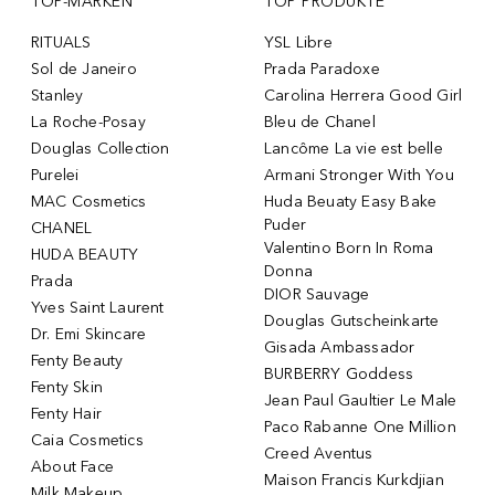
TOP-MARKEN
TOP PRODUKTE
RITUALS
YSL Libre
Sol de Janeiro
Prada Paradoxe
Stanley
Carolina Herrera Good Girl
La Roche-Posay
Bleu de Chanel
Douglas Collection
Lancôme La vie est belle
Purelei
Armani Stronger With You
MAC Cosmetics
Huda Beuaty Easy Bake
Puder
CHANEL
Valentino Born In Roma
HUDA BEAUTY
Donna
Prada
DIOR Sauvage
Yves Saint Laurent
Douglas Gutscheinkarte
Dr. Emi Skincare
Gisada Ambassador
Fenty Beauty
BURBERRY Goddess
Fenty Skin
Jean Paul Gaultier Le Male
Fenty Hair
Paco Rabanne One Million
Caia Cosmetics
Creed Aventus
About Face
Maison Francis Kurkdjian
Milk Makeup