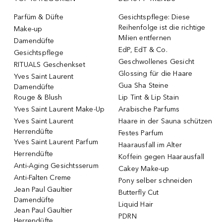
Parfüm & Düfte
Gesichtspflege: Diese
Reihenfolge ist die richtige
Make-up
Milien entfernen
Damendüfte
EdP, EdT & Co.
Gesichtspflege
Geschwollenes Gesicht
RITUALS Geschenkset
Glossing für die Haare
Yves Saint Laurent
Gua Sha Steine
Damendüfte
Rouge & Blush
Lip Tint & Lip Stain
Yves Saint Laurent Make-Up
Arabische Parfums
Yves Saint Laurent
Haare in der Sauna schützen
Herrendüfte
Festes Parfum
Yves Saint Laurent Parfum
Haarausfall im Alter
Herrendüfte
Koffein gegen Haarausfall
Anti-Aging Gesichtsserum
Cakey Make-up
Anti-Falten Creme
Pony selber schneiden
Jean Paul Gaultier
Butterfly Cut
Damendüfte
Liquid Hair
Jean Paul Gaultier
PDRN
Herrendüfte