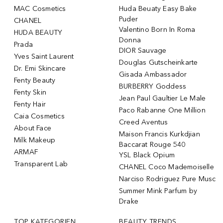
MAC Cosmetics
Huda Beuaty Easy Bake
Puder
CHANEL
Valentino Born In Roma
HUDA BEAUTY
Donna
Prada
DIOR Sauvage
Yves Saint Laurent
Douglas Gutscheinkarte
Dr. Emi Skincare
Gisada Ambassador
Fenty Beauty
BURBERRY Goddess
Fenty Skin
Jean Paul Gaultier Le Male
Fenty Hair
Paco Rabanne One Million
Caia Cosmetics
Creed Aventus
About Face
Maison Francis Kurkdjian
Milk Makeup
Baccarat Rouge 540
ARMAF
YSL Black Opium
Transparent Lab
CHANEL Coco Mademoiselle
Narciso Rodriguez Pure Musc
Summer Mink Parfum by
Drake
TOP KATEGORIEN
BEAUTY TRENDS