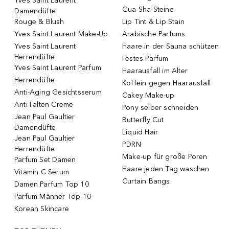
Yves Saint Laurent
Gua Sha Steine
Damendüfte
Rouge & Blush
Lip Tint & Lip Stain
Yves Saint Laurent Make-Up
Arabische Parfums
Yves Saint Laurent
Haare in der Sauna schützen
Herrendüfte
Festes Parfum
Yves Saint Laurent Parfum
Haarausfall im Alter
Herrendüfte
Koffein gegen Haarausfall
Anti-Aging Gesichtsserum
Cakey Make-up
Anti-Falten Creme
Pony selber schneiden
Jean Paul Gaultier
Butterfly Cut
Damendüfte
Liquid Hair
Jean Paul Gaultier
PDRN
Herrendüfte
Make-up für große Poren
Parfum Set Damen
Haare jeden Tag waschen
Vitamin C Serum
Curtain Bangs
Damen Parfum Top 10
Parfum Männer Top 10
Korean Skincare