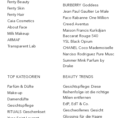
Fenty Beauty
BURBERRY Goddess
Fenty Skin
Jean Paul Gaultier Le Male
Fenty Hair
Paco Rabanne One Million
Caia Cosmetics
Creed Aventus
About Face
Maison Francis Kurkdjian
Milk Makeup
Baccarat Rouge 540
ARMAF
YSL Black Opium
Transparent Lab
CHANEL Coco Mademoiselle
Narciso Rodriguez Pure Musc
Summer Mink Parfum by
Drake
TOP KATEGORIEN
BEAUTY TRENDS
Parfüm & Düfte
Gesichtspflege: Diese
Reihenfolge ist die richtige
Make-up
Milien entfernen
Damendüfte
EdP, EdT & Co.
Gesichtspflege
Geschwollenes Gesicht
RITUALS Geschenkset
Glossing für die Haare