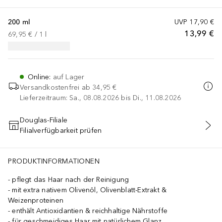
200 ml
UVP
17,90 €
13,99 €
69,95 €
 / 
1
l
Online
:
auf Lager
Versandkostenfrei ab
34,95 €
Lieferzeitraum: Sa., 08.08.2026 bis Di., 11.08.2026
Douglas-Filiale
Filialverfügbarkeit prüfen
IN DEN WARENKORB
PRODUKTINFORMATIONEN
pflegt das Haar nach der Reinigung
mit extra nativem Olivenöl, Olivenblatt-Extrakt &
Weizenproteinen
enthält Antioxidantien & reichhaltige Nährstoffe
für geschmeidiges Haar mit natürlichem Glanz