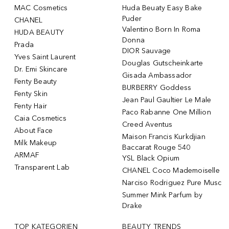
MAC Cosmetics
Huda Beuaty Easy Bake
Puder
CHANEL
Valentino Born In Roma
HUDA BEAUTY
Donna
Prada
DIOR Sauvage
Yves Saint Laurent
Douglas Gutscheinkarte
Dr. Emi Skincare
Gisada Ambassador
Fenty Beauty
BURBERRY Goddess
Fenty Skin
Jean Paul Gaultier Le Male
Fenty Hair
Paco Rabanne One Million
Caia Cosmetics
Creed Aventus
About Face
Maison Francis Kurkdjian
Milk Makeup
Baccarat Rouge 540
ARMAF
YSL Black Opium
Transparent Lab
CHANEL Coco Mademoiselle
Narciso Rodriguez Pure Musc
Summer Mink Parfum by
Drake
TOP KATEGORIEN
BEAUTY TRENDS