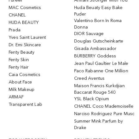
Purelei
Armani Stronger With You
MAC Cosmetics
Huda Beuaty Easy Bake
Puder
CHANEL
Valentino Born In Roma
HUDA BEAUTY
Donna
Prada
DIOR Sauvage
Yves Saint Laurent
Douglas Gutscheinkarte
Dr. Emi Skincare
Gisada Ambassador
Fenty Beauty
BURBERRY Goddess
Fenty Skin
Jean Paul Gaultier Le Male
Fenty Hair
Paco Rabanne One Million
Caia Cosmetics
Creed Aventus
About Face
Maison Francis Kurkdjian
Milk Makeup
Baccarat Rouge 540
ARMAF
YSL Black Opium
Transparent Lab
CHANEL Coco Mademoiselle
Narciso Rodriguez Pure Musc
Summer Mink Parfum by
Drake