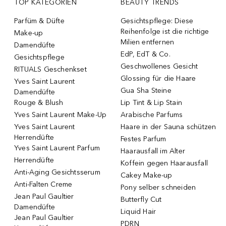
TOP KATEGORIEN
BEAUTY TRENDS
Parfüm & Düfte
Gesichtspflege: Diese
Reihenfolge ist die richtige
Make-up
Milien entfernen
Damendüfte
EdP, EdT & Co.
Gesichtspflege
Geschwollenes Gesicht
RITUALS Geschenkset
Glossing für die Haare
Yves Saint Laurent
Gua Sha Steine
Damendüfte
Rouge & Blush
Lip Tint & Lip Stain
Yves Saint Laurent Make-Up
Arabische Parfums
Yves Saint Laurent
Haare in der Sauna schützen
Herrendüfte
Festes Parfum
Yves Saint Laurent Parfum
Haarausfall im Alter
Herrendüfte
Koffein gegen Haarausfall
Anti-Aging Gesichtsserum
Cakey Make-up
Anti-Falten Creme
Pony selber schneiden
Jean Paul Gaultier
Butterfly Cut
Damendüfte
Liquid Hair
Jean Paul Gaultier
PDRN