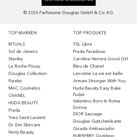
©
2026
Parfümerie Douglas GmbH & Co. KG.
TOP-MARKEN
TOP PRODUKTE
RITUALS
YSL Libre
Sol de Janeiro
Prada Paradoxe
Stanley
Carolina Herrera Good Girl
La Roche-Posay
Bleu de Chanel
Douglas Collection
Lancôme La vie est belle
Purelei
Armani Stronger With You
MAC Cosmetics
Huda Beuaty Easy Bake
Puder
CHANEL
Valentino Born In Roma
HUDA BEAUTY
Donna
Prada
DIOR Sauvage
Yves Saint Laurent
Douglas Gutscheinkarte
Dr. Emi Skincare
Gisada Ambassador
Fenty Beauty
BURBERRY Goddess