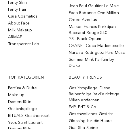
Fenty Skin
Jean Paul Gaultier Le Male
Fenty Hair
Paco Rabanne One Million
Caia Cosmetics
Creed Aventus
About Face
Maison Francis Kurkdjian
Milk Makeup
Baccarat Rouge 540
ARMAF
YSL Black Opium
Transparent Lab
CHANEL Coco Mademoiselle
Narciso Rodriguez Pure Musc
Summer Mink Parfum by
Drake
TOP KATEGORIEN
BEAUTY TRENDS
Parfüm & Düfte
Gesichtspflege: Diese
Reihenfolge ist die richtige
Make-up
Milien entfernen
Damendüfte
EdP, EdT & Co.
Gesichtspflege
Geschwollenes Gesicht
RITUALS Geschenkset
Glossing für die Haare
Yves Saint Laurent
Gua Sha Steine
Damendüfte