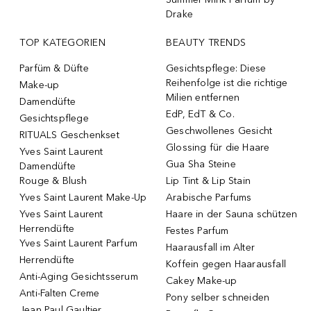
Drake
TOP KATEGORIEN
BEAUTY TRENDS
Parfüm & Düfte
Gesichtspflege: Diese
Reihenfolge ist die richtige
Make-up
Milien entfernen
Damendüfte
EdP, EdT & Co.
Gesichtspflege
Geschwollenes Gesicht
RITUALS Geschenkset
Glossing für die Haare
Yves Saint Laurent
Gua Sha Steine
Damendüfte
Rouge & Blush
Lip Tint & Lip Stain
Yves Saint Laurent Make-Up
Arabische Parfums
Yves Saint Laurent
Haare in der Sauna schützen
Herrendüfte
Festes Parfum
Yves Saint Laurent Parfum
Haarausfall im Alter
Herrendüfte
Koffein gegen Haarausfall
Anti-Aging Gesichtsserum
Cakey Make-up
Anti-Falten Creme
Pony selber schneiden
Jean Paul Gaultier