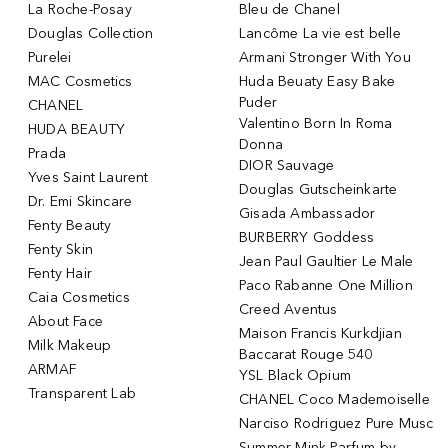
La Roche-Posay
Bleu de Chanel
Douglas Collection
Lancôme La vie est belle
Purelei
Armani Stronger With You
MAC Cosmetics
Huda Beuaty Easy Bake
Puder
CHANEL
Valentino Born In Roma
HUDA BEAUTY
Donna
Prada
DIOR Sauvage
Yves Saint Laurent
Douglas Gutscheinkarte
Dr. Emi Skincare
Gisada Ambassador
Fenty Beauty
BURBERRY Goddess
Fenty Skin
Jean Paul Gaultier Le Male
Fenty Hair
Paco Rabanne One Million
Caia Cosmetics
Creed Aventus
About Face
Maison Francis Kurkdjian
Milk Makeup
Baccarat Rouge 540
ARMAF
YSL Black Opium
Transparent Lab
CHANEL Coco Mademoiselle
Narciso Rodriguez Pure Musc
Summer Mink Parfum by