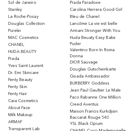
Sol de Janeiro
Prada Paradoxe
Stanley
Carolina Herrera Good Girl
La Roche-Posay
Bleu de Chanel
Douglas Collection
Lancôme La vie est belle
Purelei
Armani Stronger With You
MAC Cosmetics
Huda Beuaty Easy Bake
Puder
CHANEL
Valentino Born In Roma
HUDA BEAUTY
Donna
Prada
DIOR Sauvage
Yves Saint Laurent
Douglas Gutscheinkarte
Dr. Emi Skincare
Gisada Ambassador
Fenty Beauty
BURBERRY Goddess
Fenty Skin
Jean Paul Gaultier Le Male
Fenty Hair
Paco Rabanne One Million
Caia Cosmetics
Creed Aventus
About Face
Maison Francis Kurkdjian
Milk Makeup
Baccarat Rouge 540
ARMAF
YSL Black Opium
Transparent Lab
CHANEL Coco Mademoiselle