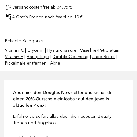
Versandkostenfrei ab 34,95 €
4 Gratis-Proben nach Wahl ab 10 € ¹
Beliebte Kategorien
Vitamin C
|
Glycerin
|
Hyaluronsäure
|
Vaseline/Petrolatum
|
Vitamin E
|
Hautpflege
|
Double Cleansing
|
Jade-Roller
|
Pickelmale entfernen
|
Akne
Abonnier den Douglas-Newsletter und sicher dir
einen 20%-Gutschein einlösbar auf den jeweils
aktuellen Preis²!
Erfahre ab sofort alles über die neuesten Beauty-
Trends und Angebote.