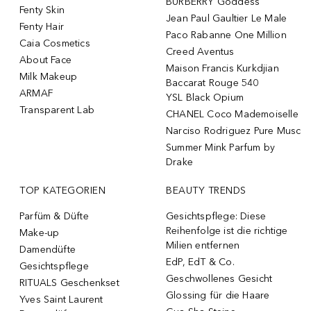
BURBERRY Goddess
Fenty Skin
Jean Paul Gaultier Le Male
Fenty Hair
Paco Rabanne One Million
Caia Cosmetics
Creed Aventus
About Face
Maison Francis Kurkdjian
Milk Makeup
Baccarat Rouge 540
ARMAF
YSL Black Opium
Transparent Lab
CHANEL Coco Mademoiselle
Narciso Rodriguez Pure Musc
Summer Mink Parfum by
Drake
TOP KATEGORIEN
BEAUTY TRENDS
Parfüm & Düfte
Gesichtspflege: Diese
Reihenfolge ist die richtige
Make-up
Milien entfernen
Damendüfte
EdP, EdT & Co.
Gesichtspflege
Geschwollenes Gesicht
RITUALS Geschenkset
Glossing für die Haare
Yves Saint Laurent