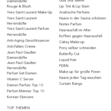
Gua Sha Steine
Damendüfte
Rouge & Blush
Lip Tint & Lip Stain
Yves Saint Laurent Make-Up
Arabische Parfums
Yves Saint Laurent
Haare in der Sauna schützen
Herrendüfte
Festes Parfum
Yves Saint Laurent Parfum
Haarausfall im Alter
Herrendüfte
Koffein gegen Haarausfall
Anti-Aging Gesichtsserum
Cakey Make-up
Anti-Falten Creme
Pony selber schneiden
Jean Paul Gaultier
Butterfly Cut
Damendüfte
Liquid Hair
Jean Paul Gaultier
PDRN
Herrendüfte
Make-up für große Poren
Parfum Set Damen
Haare jeden Tag waschen
Vitamin C Serum
Curtain Bangs
Damen Parfum Top 10
Parfum Männer Top 10
Korean Skincare
TOP THEMEN