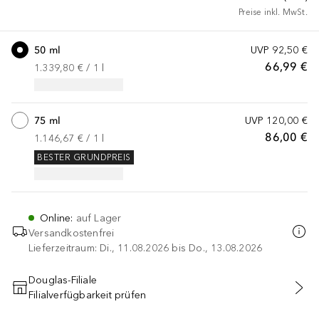
Preise inkl. MwSt.
50 ml
UVP
92,50 €
66,99 €
1.339,80 €
 / 
1
l
75 ml
UVP
120,00 €
86,00 €
1.146,67 €
 / 
1
l
BESTER GRUNDPREIS
Online
:
auf Lager
Versandkostenfrei
Lieferzeitraum: Di., 11.08.2026 bis Do., 13.08.2026
Douglas-Filiale
Filialverfügbarkeit prüfen
IN DEN WARENKORB