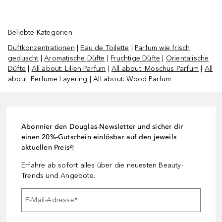
Beliebte Kategorien
Duftkonzentrationen
|
Eau de Toilette
|
Parfum wie frisch
geduscht
|
Aromatische Düfte
|
Fruchtige Düfte
|
Orientalische
Düfte
|
All about: Lilien-Parfum
|
All about: Moschus Parfum
|
All
about: Perfume Layering
|
All about: Wood Parfum
Abonnier den Douglas-Newsletter und sicher dir
einen 20%-Gutschein einlösbar auf den jeweils
aktuellen Preis²!
Erfahre ab sofort alles über die neuesten Beauty-
Trends und Angebote.
E-Mail-Adresse
*