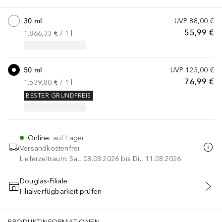
30 ml
UVP
88,00 €
55,99 €
1.866,33 €
 / 
1
l
50 ml
UVP
123,00 €
76,99 €
1.539,80 €
 / 
1
l
BESTER GRUNDPREIS
Online
:
auf Lager
Versandkostenfrei
Lieferzeitraum: Sa., 08.08.2026 bis Di., 11.08.2026
Douglas-Filiale
Filialverfügbarkeit prüfen
IN DEN WARENKORB