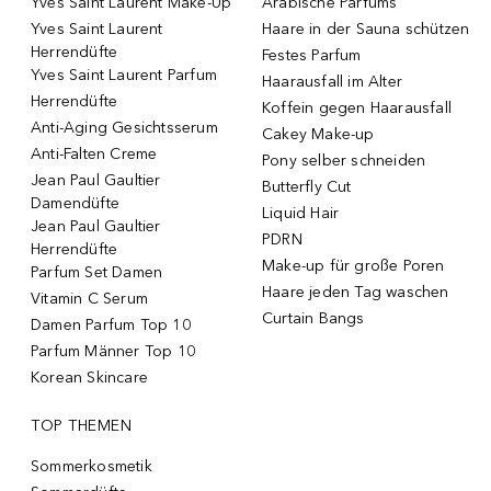
Yves Saint Laurent Make-Up
Arabische Parfums
Yves Saint Laurent
Haare in der Sauna schützen
Herrendüfte
Festes Parfum
Yves Saint Laurent Parfum
Haarausfall im Alter
Herrendüfte
Koffein gegen Haarausfall
Anti-Aging Gesichtsserum
Cakey Make-up
Anti-Falten Creme
Pony selber schneiden
Jean Paul Gaultier
Butterfly Cut
Damendüfte
Liquid Hair
Jean Paul Gaultier
PDRN
Herrendüfte
Make-up für große Poren
Parfum Set Damen
Haare jeden Tag waschen
Vitamin C Serum
Curtain Bangs
Damen Parfum Top 10
Parfum Männer Top 10
Korean Skincare
TOP THEMEN
Sommerkosmetik