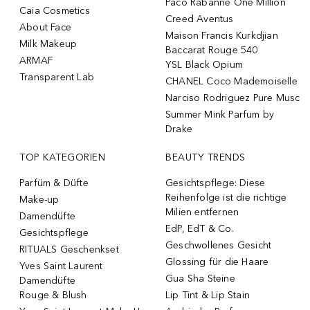
Paco Rabanne One Million
Caia Cosmetics
Creed Aventus
About Face
Maison Francis Kurkdjian
Milk Makeup
Baccarat Rouge 540
ARMAF
YSL Black Opium
Transparent Lab
CHANEL Coco Mademoiselle
Narciso Rodriguez Pure Musc
Summer Mink Parfum by
Drake
TOP KATEGORIEN
BEAUTY TRENDS
Parfüm & Düfte
Gesichtspflege: Diese
Reihenfolge ist die richtige
Make-up
Milien entfernen
Damendüfte
EdP, EdT & Co.
Gesichtspflege
Geschwollenes Gesicht
RITUALS Geschenkset
Glossing für die Haare
Yves Saint Laurent
Gua Sha Steine
Damendüfte
Rouge & Blush
Lip Tint & Lip Stain