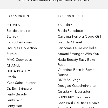
©
2026
Parfümerie Douglas GmbH & Co. KG.
TOP-MARKEN
TOP PRODUKTE
RITUALS
YSL Libre
Sol de Janeiro
Prada Paradoxe
Stanley
Carolina Herrera Good Girl
La Roche-Posay
Bleu de Chanel
Douglas Collection
Lancôme La vie est belle
Purelei
Armani Stronger With You
MAC Cosmetics
Huda Beuaty Easy Bake
Puder
CHANEL
Valentino Born In Roma
HUDA BEAUTY
Donna
Prada
DIOR Sauvage
Yves Saint Laurent
Douglas Gutscheinkarte
Dr. Emi Skincare
Gisada Ambassador
Fenty Beauty
BURBERRY Goddess
Fenty Skin
Jean Paul Gaultier Le Male
Fenty Hair