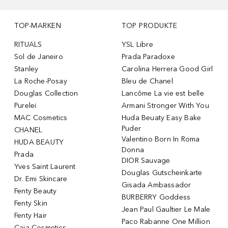
TOP-MARKEN
TOP PRODUKTE
RITUALS
YSL Libre
Sol de Janeiro
Prada Paradoxe
Stanley
Carolina Herrera Good Girl
La Roche-Posay
Bleu de Chanel
Douglas Collection
Lancôme La vie est belle
Purelei
Armani Stronger With You
MAC Cosmetics
Huda Beuaty Easy Bake
Puder
CHANEL
Valentino Born In Roma
HUDA BEAUTY
Donna
Prada
DIOR Sauvage
Yves Saint Laurent
Douglas Gutscheinkarte
Dr. Emi Skincare
Gisada Ambassador
Fenty Beauty
BURBERRY Goddess
Fenty Skin
Jean Paul Gaultier Le Male
Fenty Hair
Paco Rabanne One Million
Caia Cosmetics