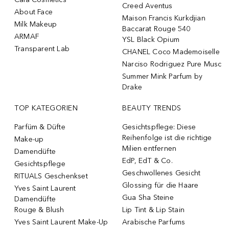
Creed Aventus
About Face
Maison Francis Kurkdjian
Milk Makeup
Baccarat Rouge 540
ARMAF
YSL Black Opium
Transparent Lab
CHANEL Coco Mademoiselle
Narciso Rodriguez Pure Musc
Summer Mink Parfum by
Drake
TOP KATEGORIEN
BEAUTY TRENDS
Parfüm & Düfte
Gesichtspflege: Diese
Reihenfolge ist die richtige
Make-up
Milien entfernen
Damendüfte
EdP, EdT & Co.
Gesichtspflege
Geschwollenes Gesicht
RITUALS Geschenkset
Glossing für die Haare
Yves Saint Laurent
Gua Sha Steine
Damendüfte
Rouge & Blush
Lip Tint & Lip Stain
Yves Saint Laurent Make-Up
Arabische Parfums