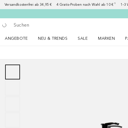
Versandkostenfrei ab 34,95 €
4 Gratis-Proben nach Wahl ab 10 € ¹
1–3 
Gehe zurück
Suche ausführen
ANGEBOTE
NEU & TRENDS
SALE
MARKEN
P
Angebote Menü öffnen
NEU & TRENDS Menü öffnen
MARKEN Menü ö
P