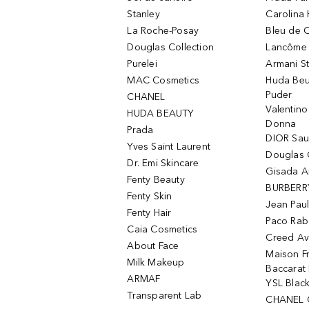
Stanley
Carolina 
La Roche-Posay
Bleu de 
Douglas Collection
Lancôme L
Purelei
Armani S
MAC Cosmetics
Huda Beu
Puder
CHANEL
Valentin
HUDA BEAUTY
Donna
Prada
DIOR Sa
Yves Saint Laurent
Douglas 
Dr. Emi Skincare
Gisada 
Fenty Beauty
BURBERR
Fenty Skin
Jean Paul
Fenty Hair
Paco Rab
Caia Cosmetics
Creed Av
About Face
Maison Fr
Milk Makeup
Baccarat
ARMAF
YSL Blac
Transparent Lab
CHANEL 