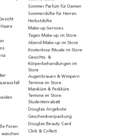
Sommer Parfum für Damen
Sommerdüfte für Herren
Gesicht
Herbstdüfte
e Haare
Make-up-Services
Tages-Make-up im Store
ain
Abend-Make-up im Store
ums
Kostenlose Rituale im Store
una
Gesichts- &
Körperbehandlungen im
Store
lter
Augenbrauen & Wimpern
aarausfall
Termine im Store
Maniküre & Pediküre
Termine im Store
neiden
Studentenrabatt
Douglas Angebote
Geschenkverpackung
Douglas Beauty Card
oße Poren
Click & Collect
g waschen