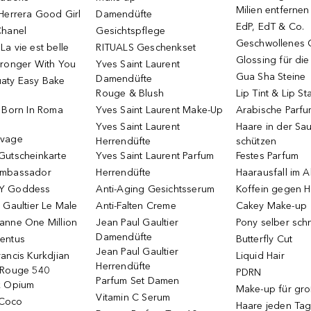
Milien entfernen
Herrera Good Girl
Damendüfte
EdP, EdT & Co.
Chanel
Gesichtspflege
Geschwollenes 
a vie est belle
RITUALS Geschenkset
Glossing für di
tronger With You
Yves Saint Laurent
Gua Sha Steine
Damendüfte
aty Easy Bake
Rouge & Blush
Lip Tint & Lip St
o Born In Roma
Yves Saint Laurent Make-Up
Arabische Parf
Yves Saint Laurent
Haare in der Sa
uvage
Herrendüfte
schützen
Gutscheinkarte
Yves Saint Laurent Parfum
Festes Parfum
Ambassador
Herrendüfte
Haarausfall im A
Y Goddess
Anti-Aging Gesichtsserum
Koffein gegen H
 Gaultier Le Male
Anti-Falten Creme
Cakey Make-up
anne One Million
Jean Paul Gaultier
Pony selber sch
Damendüfte
entus
Butterfly Cut
Jean Paul Gaultier
ancis Kurkdjian
Liquid Hair
Herrendüfte
 Rouge 540
PDRN
Parfum Set Damen
k Opium
Make-up für gr
Vitamin C Serum
Coco
Haare jeden Ta