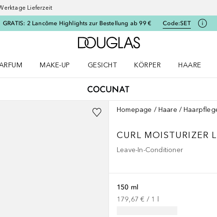
Werktage Lieferzeit
GRATIS: 2 Lancôme Highlights zur Bestellung ab 99 €
Code:
SET
Zur Douglas Startseite
ARFUM
MAKE-UP
GESICHT
KÖRPER
HAARE
ffnen
arfum Menü öffnen
Make-up Menü öffnen
Gesicht Menü öffnen
Körper Menü öffnen
Haare Menü
Homepage
Haare
Haarpfleg
CURL MOISTURIZER L
Leave-In-Conditioner
150 ml
179,67 €
 / 
1
l