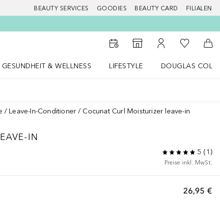
BEAUTY SERVICES
GOODIES
BEAUTY CARD
FILIALEN
Zu Meiner 
Zum Storefinder
Zu Meinem Kunde
Zum
GESUNDHEIT & WELLNESS
LIFESTYLE
DOUGLAS COLL
 öffnen
Gesundheit & Wellness Menü öffnen
LIFESTYLE Menü öffnen
Douglas Collecti
e
Leave-In-Conditioner
Cocunat Curl Moisturizer leave-in
EAVE-IN
5
(
1
)
Preise inkl. MwSt.
26,95 €