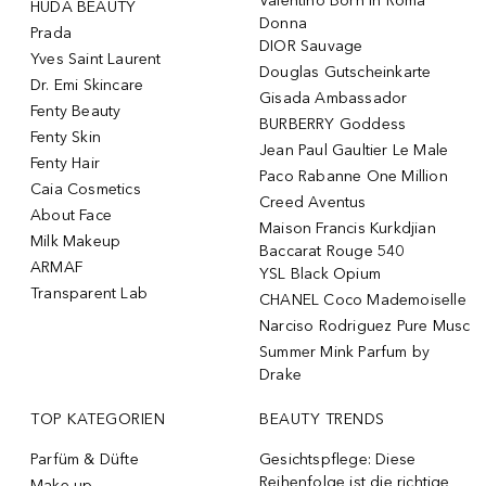
Valentino Born In Roma
HUDA BEAUTY
Donna
Prada
DIOR Sauvage
Yves Saint Laurent
Douglas Gutscheinkarte
Dr. Emi Skincare
Gisada Ambassador
Fenty Beauty
BURBERRY Goddess
Fenty Skin
Jean Paul Gaultier Le Male
Fenty Hair
Paco Rabanne One Million
Caia Cosmetics
Creed Aventus
About Face
Maison Francis Kurkdjian
Milk Makeup
Baccarat Rouge 540
ARMAF
YSL Black Opium
Transparent Lab
CHANEL Coco Mademoiselle
Narciso Rodriguez Pure Musc
Summer Mink Parfum by
Drake
TOP KATEGORIEN
BEAUTY TRENDS
Parfüm & Düfte
Gesichtspflege: Diese
Reihenfolge ist die richtige
Make-up