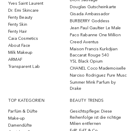
Yves Saint Laurent
Douglas Gutscheinkarte
Dr. Emi Skincare
Gisada Ambassador
Fenty Beauty
BURBERRY Goddess
Fenty Skin
Jean Paul Gaultier Le Male
Fenty Hair
Paco Rabanne One Million
Caia Cosmetics
Creed Aventus
About Face
Maison Francis Kurkdjian
Milk Makeup
Baccarat Rouge 540
ARMAF
YSL Black Opium
Transparent Lab
CHANEL Coco Mademoiselle
Narciso Rodriguez Pure Musc
Summer Mink Parfum by
Drake
TOP KATEGORIEN
BEAUTY TRENDS
Parfüm & Düfte
Gesichtspflege: Diese
Reihenfolge ist die richtige
Make-up
Milien entfernen
Damendüfte
EdP, EdT & Co.