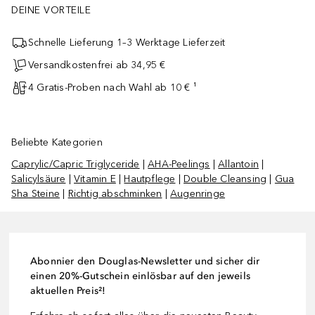
DEINE VORTEILE
Schnelle Lieferung 1–3 Werktage Lieferzeit
Versandkostenfrei ab 34,95 €
4 Gratis-Proben nach Wahl ab 10 € ¹
Beliebte Kategorien
Caprylic/Capric Triglyceride
|
AHA-Peelings
|
Allantoin
|
Salicylsäure
|
Vitamin E
|
Hautpflege
|
Double Cleansing
|
Gua
Sha Steine
|
Richtig abschminken
|
Augenringe
Abonnier den Douglas-Newsletter und sicher dir
einen 20%-Gutschein einlösbar auf den jeweils
aktuellen Preis²!