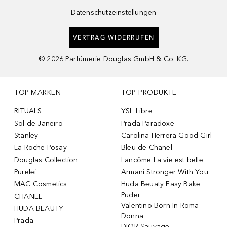
Datenschutzeinstellungen
VERTRAG WIDERRUFEN
©
2026
Parfümerie Douglas GmbH & Co. KG.
TOP-MARKEN
TOP PRODUKTE
RITUALS
YSL Libre
Sol de Janeiro
Prada Paradoxe
Stanley
Carolina Herrera Good Girl
La Roche-Posay
Bleu de Chanel
Douglas Collection
Lancôme La vie est belle
Purelei
Armani Stronger With You
MAC Cosmetics
Huda Beuaty Easy Bake
Puder
CHANEL
Valentino Born In Roma
HUDA BEAUTY
Donna
Prada
DIOR Sauvage