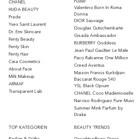
Puder
CHANEL
Valentino Born In Roma
HUDA BEAUTY
Donna
Prada
DIOR Sauvage
Yves Saint Laurent
Douglas Gutscheinkarte
Dr. Emi Skincare
Gisada Ambassador
Fenty Beauty
BURBERRY Goddess
Fenty Skin
Jean Paul Gaultier Le Male
Fenty Hair
Paco Rabanne One Million
Caia Cosmetics
Creed Aventus
About Face
Maison Francis Kurkdjian
Milk Makeup
Baccarat Rouge 540
ARMAF
YSL Black Opium
Transparent Lab
CHANEL Coco Mademoiselle
Narciso Rodriguez Pure Musc
Summer Mink Parfum by
Drake
TOP KATEGORIEN
BEAUTY TRENDS
Parfüm & Düfte
Gesichtspflege: Diese