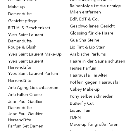
Reihenfolge ist die richtige
Make-up
Milien entfernen
Damendüfte
EdP, EdT & Co.
Gesichtspflege
Geschwollenes Gesicht
RITUALS Geschenkset
Glossing für die Haare
Yves Saint Laurent
Gua Sha Steine
Damendüfte
Rouge & Blush
Lip Tint & Lip Stain
Yves Saint Laurent Make-Up
Arabische Parfums
Yves Saint Laurent
Haare in der Sauna schützen
Herrendüfte
Festes Parfum
Yves Saint Laurent Parfum
Haarausfall im Alter
Herrendüfte
Koffein gegen Haarausfall
Anti-Aging Gesichtsserum
Cakey Make-up
Anti-Falten Creme
Pony selber schneiden
Jean Paul Gaultier
Butterfly Cut
Damendüfte
Liquid Hair
Jean Paul Gaultier
PDRN
Herrendüfte
Make-up für große Poren
Parfum Set Damen