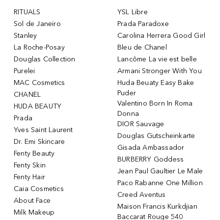
RITUALS
YSL Libre
Sol de Janeiro
Prada Paradoxe
Stanley
Carolina Herrera Good Girl
La Roche-Posay
Bleu de Chanel
Douglas Collection
Lancôme La vie est belle
Purelei
Armani Stronger With You
MAC Cosmetics
Huda Beuaty Easy Bake
Puder
CHANEL
Valentino Born In Roma
HUDA BEAUTY
Donna
Prada
DIOR Sauvage
Yves Saint Laurent
Douglas Gutscheinkarte
Dr. Emi Skincare
Gisada Ambassador
Fenty Beauty
BURBERRY Goddess
Fenty Skin
Jean Paul Gaultier Le Male
Fenty Hair
Paco Rabanne One Million
Caia Cosmetics
Creed Aventus
About Face
Maison Francis Kurkdjian
Milk Makeup
Baccarat Rouge 540