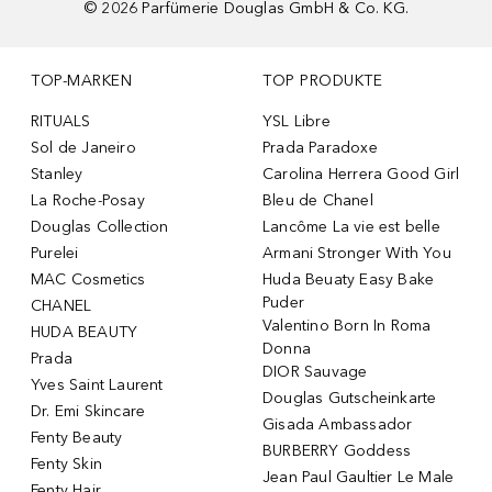
©
2026
Parfümerie Douglas GmbH & Co. KG.
TOP-MARKEN
TOP PRODUKTE
RITUALS
YSL Libre
Sol de Janeiro
Prada Paradoxe
Stanley
Carolina Herrera Good Girl
La Roche-Posay
Bleu de Chanel
Douglas Collection
Lancôme La vie est belle
Purelei
Armani Stronger With You
MAC Cosmetics
Huda Beuaty Easy Bake
Puder
CHANEL
Valentino Born In Roma
HUDA BEAUTY
Donna
Prada
DIOR Sauvage
Yves Saint Laurent
Douglas Gutscheinkarte
Dr. Emi Skincare
Gisada Ambassador
Fenty Beauty
BURBERRY Goddess
Fenty Skin
Jean Paul Gaultier Le Male
Fenty Hair