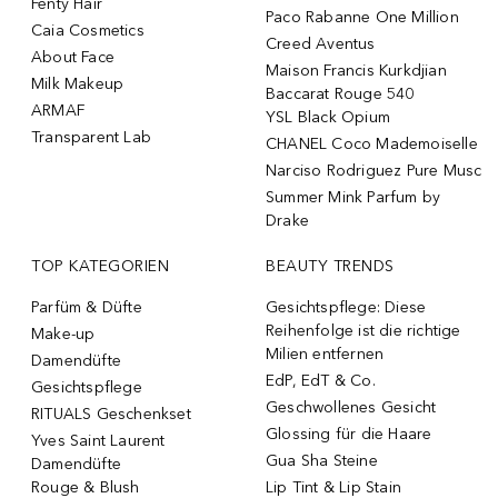
Fenty Hair
Paco Rabanne One Million
Caia Cosmetics
Creed Aventus
About Face
Maison Francis Kurkdjian
Milk Makeup
Baccarat Rouge 540
ARMAF
YSL Black Opium
Transparent Lab
CHANEL Coco Mademoiselle
Narciso Rodriguez Pure Musc
Summer Mink Parfum by
Drake
TOP KATEGORIEN
BEAUTY TRENDS
Parfüm & Düfte
Gesichtspflege: Diese
Reihenfolge ist die richtige
Make-up
Milien entfernen
Damendüfte
EdP, EdT & Co.
Gesichtspflege
Geschwollenes Gesicht
RITUALS Geschenkset
Glossing für die Haare
Yves Saint Laurent
Gua Sha Steine
Damendüfte
Rouge & Blush
Lip Tint & Lip Stain