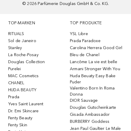
©
2026
Parfümerie Douglas GmbH & Co. KG.
TOP-MARKEN
TOP PRODUKTE
RITUALS
YSL Libre
Sol de Janeiro
Prada Paradoxe
Stanley
Carolina Herrera Good Girl
La Roche-Posay
Bleu de Chanel
Douglas Collection
Lancôme La vie est belle
Purelei
Armani Stronger With You
MAC Cosmetics
Huda Beuaty Easy Bake
Puder
CHANEL
Valentino Born In Roma
HUDA BEAUTY
Donna
Prada
DIOR Sauvage
Yves Saint Laurent
Douglas Gutscheinkarte
Dr. Emi Skincare
Gisada Ambassador
Fenty Beauty
BURBERRY Goddess
Fenty Skin
Jean Paul Gaultier Le Male