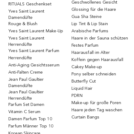
Geschwollenes Gesicht
RITUALS Geschenkset
Glossing für die Haare
Yves Saint Laurent
Gua Sha Steine
Damendüfte
Rouge & Blush
Lip Tint & Lip Stain
Yves Saint Laurent Make-Up
Arabische Parfums
Yves Saint Laurent
Haare in der Sauna schützen
Herrendüfte
Festes Parfum
Yves Saint Laurent Parfum
Haarausfall im Alter
Herrendüfte
Koffein gegen Haarausfall
Anti-Aging Gesichtsserum
Cakey Make-up
Anti-Falten Creme
Pony selber schneiden
Jean Paul Gaultier
Butterfly Cut
Damendüfte
Liquid Hair
Jean Paul Gaultier
PDRN
Herrendüfte
Make-up für große Poren
Parfum Set Damen
Haare jeden Tag waschen
Vitamin C Serum
Curtain Bangs
Damen Parfum Top 10
Parfum Männer Top 10
Korean Skincare