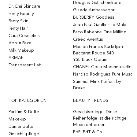
Douglas Gutscheinkarte
Dr. Emi Skincare
Gisada Ambassador
Fenty Beauty
BURBERRY Goddess
Fenty Skin
Jean Paul Gaultier Le Male
Fenty Hair
Paco Rabanne One Million
Caia Cosmetics
Creed Aventus
About Face
Maison Francis Kurkdjian
Milk Makeup
Baccarat Rouge 540
ARMAF
YSL Black Opium
Transparent Lab
CHANEL Coco Mademoiselle
Narciso Rodriguez Pure Musc
Summer Mink Parfum by
Drake
TOP KATEGORIEN
BEAUTY TRENDS
Parfüm & Düfte
Gesichtspflege: Diese
Reihenfolge ist die richtige
Make-up
Milien entfernen
Damendüfte
EdP, EdT & Co.
Gesichtspflege