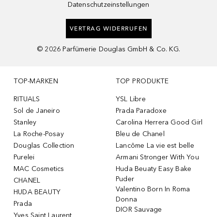
Datenschutzeinstellungen
VERTRAG WIDERRUFEN
©
2026
Parfümerie Douglas GmbH & Co. KG.
TOP-MARKEN
TOP PRODUKTE
RITUALS
YSL Libre
Sol de Janeiro
Prada Paradoxe
Stanley
Carolina Herrera Good Girl
La Roche-Posay
Bleu de Chanel
Douglas Collection
Lancôme La vie est belle
Purelei
Armani Stronger With You
MAC Cosmetics
Huda Beuaty Easy Bake
Puder
CHANEL
Valentino Born In Roma
HUDA BEAUTY
Donna
Prada
DIOR Sauvage
Yves Saint Laurent