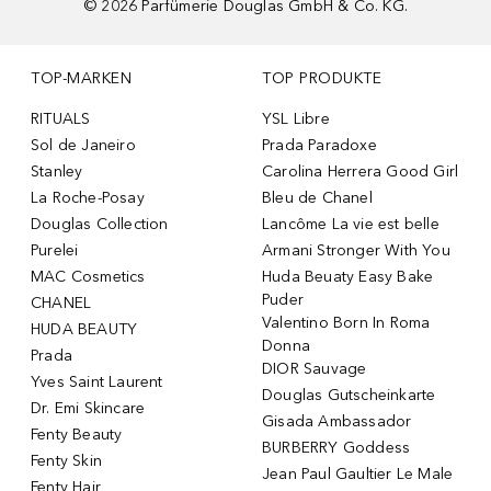
©
2026
Parfümerie Douglas GmbH & Co. KG.
TOP-MARKEN
TOP PRODUKTE
RITUALS
YSL Libre
Sol de Janeiro
Prada Paradoxe
Stanley
Carolina Herrera Good Girl
La Roche-Posay
Bleu de Chanel
Douglas Collection
Lancôme La vie est belle
Purelei
Armani Stronger With You
MAC Cosmetics
Huda Beuaty Easy Bake
Puder
CHANEL
Valentino Born In Roma
HUDA BEAUTY
Donna
Prada
DIOR Sauvage
Yves Saint Laurent
Douglas Gutscheinkarte
Dr. Emi Skincare
Gisada Ambassador
Fenty Beauty
BURBERRY Goddess
Fenty Skin
Jean Paul Gaultier Le Male
Fenty Hair