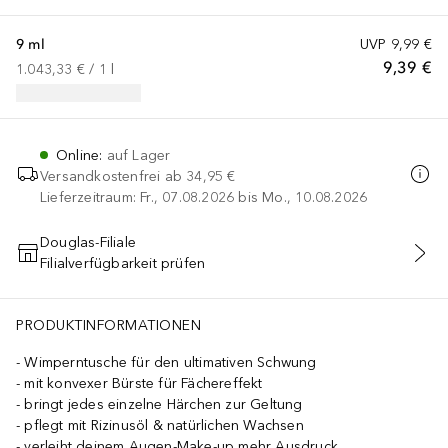
9 ml
UVP
9,99 €
9,39 €
1.043,33 €
 / 
1
l
Online
:
auf Lager
Versandkostenfrei ab
34,95 €
Lieferzeitraum: Fr., 07.08.2026 bis Mo., 10.08.2026
Douglas-Filiale
Filialverfügbarkeit prüfen
IN DEN WARENKORB
PRODUKTINFORMATIONEN
Wimperntusche für den ultimativen Schwung
mit konvexer Bürste für Fächereffekt
bringt jedes einzelne Härchen zur Geltung
pflegt mit Rizinusöl & natürlichen Wachsen
verleiht deinem Augen-Make-up mehr Ausdruck