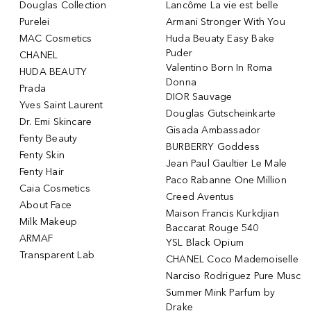
Douglas Collection
Lancôme La vie est belle
Purelei
Armani Stronger With You
MAC Cosmetics
Huda Beuaty Easy Bake
Puder
CHANEL
Valentino Born In Roma
HUDA BEAUTY
Donna
Prada
DIOR Sauvage
Yves Saint Laurent
Douglas Gutscheinkarte
Dr. Emi Skincare
Gisada Ambassador
Fenty Beauty
BURBERRY Goddess
Fenty Skin
Jean Paul Gaultier Le Male
Fenty Hair
Paco Rabanne One Million
Caia Cosmetics
Creed Aventus
About Face
Maison Francis Kurkdjian
Milk Makeup
Baccarat Rouge 540
ARMAF
YSL Black Opium
Transparent Lab
CHANEL Coco Mademoiselle
Narciso Rodriguez Pure Musc
Summer Mink Parfum by
Drake