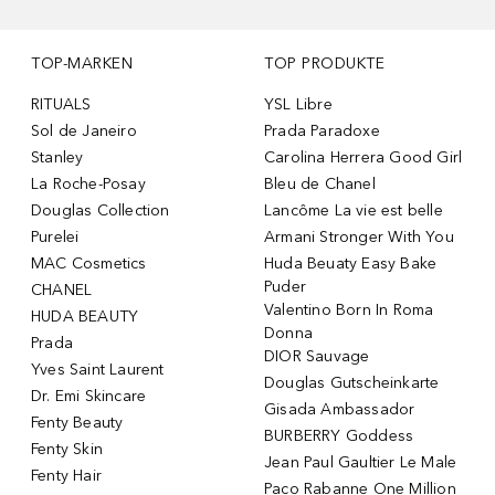
TOP-MARKEN
TOP PRODUKTE
RITUALS
YSL Libre
Sol de Janeiro
Prada Paradoxe
Stanley
Carolina Herrera Good Girl
La Roche-Posay
Bleu de Chanel
Douglas Collection
Lancôme La vie est belle
Purelei
Armani Stronger With You
MAC Cosmetics
Huda Beuaty Easy Bake
Puder
CHANEL
Valentino Born In Roma
HUDA BEAUTY
Donna
Prada
DIOR Sauvage
Yves Saint Laurent
Douglas Gutscheinkarte
Dr. Emi Skincare
Gisada Ambassador
Fenty Beauty
BURBERRY Goddess
Fenty Skin
Jean Paul Gaultier Le Male
Fenty Hair
Paco Rabanne One Million