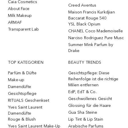
Caia Cosmetics
Creed Aventus
About Face
Maison Francis Kurkdjian
Milk Makeup
Baccarat Rouge 540
ARMAF
YSL Black Opium
Transparent Lab
CHANEL Coco Mademoiselle
Narciso Rodriguez Pure Musc
Summer Mink Parfum by
Drake
TOP KATEGORIEN
BEAUTY TRENDS
Parfüm & Düfte
Gesichtspflege: Diese
Reihenfolge ist die richtige
Make-up
Milien entfernen
Damendüfte
EdP, EdT & Co.
Gesichtspflege
Geschwollenes Gesicht
RITUALS Geschenkset
Glossing für die Haare
Yves Saint Laurent
Gua Sha Steine
Damendüfte
Rouge & Blush
Lip Tint & Lip Stain
Yves Saint Laurent Make-Up
Arabische Parfums