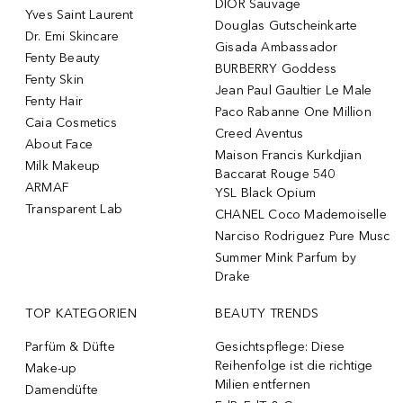
DIOR Sauvage
Yves Saint Laurent
Douglas Gutscheinkarte
Dr. Emi Skincare
Gisada Ambassador
Fenty Beauty
BURBERRY Goddess
Fenty Skin
Jean Paul Gaultier Le Male
Fenty Hair
Paco Rabanne One Million
Caia Cosmetics
Creed Aventus
About Face
Maison Francis Kurkdjian
Milk Makeup
Baccarat Rouge 540
ARMAF
YSL Black Opium
Transparent Lab
CHANEL Coco Mademoiselle
Narciso Rodriguez Pure Musc
Summer Mink Parfum by
Drake
TOP KATEGORIEN
BEAUTY TRENDS
Parfüm & Düfte
Gesichtspflege: Diese
Reihenfolge ist die richtige
Make-up
Milien entfernen
Damendüfte