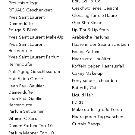
EdP, EdT & Co.
Gesichtspflege
Geschwollenes Gesicht
RITUALS Geschenkset
Glossing für die Haare
Yves Saint Laurent
Gua Sha Steine
Damendüfte
Rouge & Blush
Lip Tint & Lip Stain
Yves Saint Laurent Make-Up
Arabische Parfums
Yves Saint Laurent
Haare in der Sauna schützen
Herrendüfte
Festes Parfum
Yves Saint Laurent Parfum
Haarausfall im Alter
Herrendüfte
Koffein gegen Haarausfall
Anti-Aging Gesichtsserum
Cakey Make-up
Anti-Falten Creme
Pony selber schneiden
Jean Paul Gaultier
Butterfly Cut
Damendüfte
Liquid Hair
Jean Paul Gaultier
PDRN
Herrendüfte
Make-up für große Poren
Parfum Set Damen
Haare jeden Tag waschen
Vitamin C Serum
Curtain Bangs
Damen Parfum Top 10
Parfum Männer Top 10