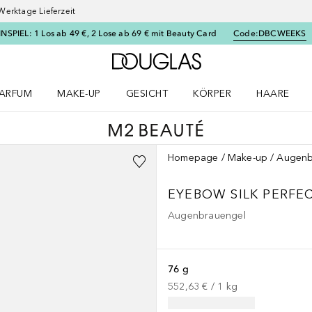
Werktage Lieferzeit
SPIEL: 1 Los ab 49 €, 2 Lose ab 69 € mit Beauty Card
Code:
DBCWEEKS
Zur Douglas Startseite
ARFUM
MAKE-UP
GESICHT
KÖRPER
HAARE
ffnen
arfum Menü öffnen
Make-up Menü öffnen
Gesicht Menü öffnen
Körper Menü öffnen
Haare Menü
Homepage
Make-up
Augenb
EYEBOW SILK PERFE
Augenbrauengel
76 g
552,63 €
 / 
1
kg