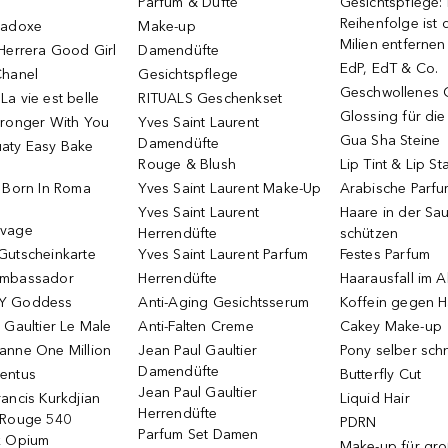
Parfüm & Düfte
Gesichtspflege:
Reihenfolge ist d
radoxe
Make-up
Milien entfernen
Herrera Good Girl
Damendüfte
EdP, EdT & Co.
Chanel
Gesichtspflege
Geschwollenes 
a vie est belle
RITUALS Geschenkset
Glossing für di
tronger With You
Yves Saint Laurent
Gua Sha Steine
Damendüfte
aty Easy Bake
Rouge & Blush
Lip Tint & Lip St
o Born In Roma
Yves Saint Laurent Make-Up
Arabische Parf
Yves Saint Laurent
Haare in der Sa
uvage
Herrendüfte
schützen
Gutscheinkarte
Yves Saint Laurent Parfum
Festes Parfum
Ambassador
Herrendüfte
Haarausfall im A
Y Goddess
Anti-Aging Gesichtsserum
Koffein gegen H
 Gaultier Le Male
Anti-Falten Creme
Cakey Make-up
anne One Million
Jean Paul Gaultier
Pony selber sch
Damendüfte
entus
Butterfly Cut
Jean Paul Gaultier
ancis Kurkdjian
Liquid Hair
Herrendüfte
 Rouge 540
PDRN
Parfum Set Damen
k Opium
Make-up für gr