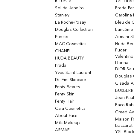
RITUALS
YSL Libre
Sol de Janeiro
Prada Pa
Stanley
Carolina 
La Roche-Posay
Bleu de 
Douglas Collection
Lancôme L
Purelei
Armani S
MAC Cosmetics
Huda Beu
Puder
CHANEL
Valentin
HUDA BEAUTY
Donna
Prada
DIOR Sa
Yves Saint Laurent
Douglas 
Dr. Emi Skincare
Gisada 
Fenty Beauty
BURBERR
Fenty Skin
Jean Paul
Fenty Hair
Paco Rab
Caia Cosmetics
Creed Av
About Face
Maison Fr
Milk Makeup
Baccarat
ARMAF
YSL Blac