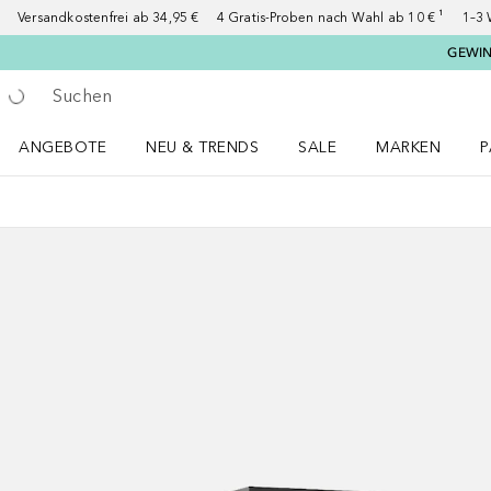
Versandkostenfrei ab 34,95 €
4 Gratis-Proben nach Wahl ab 10 € ¹
1–3 
GEWINN
Gehe zurück
Suche ausführen
ANGEBOTE
NEU & TRENDS
SALE
MARKEN
P
Angebote Menü öffnen
NEU & TRENDS Menü öffnen
MARKEN Menü ö
P