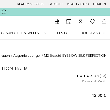
BEAUTY SERVICES
GOODIES
BEAUTY CARD
FILIALEN
Zu Meiner 
Zum Storefinder
Zu Meinem Kunde
Zum
GESUNDHEIT & WELLNESS
LIFESTYLE
DOUGLAS COLL
 öffnen
Gesundheit & Wellness Menü öffnen
LIFESTYLE Menü öffnen
Douglas Collecti
rauen
Augenbrauengel
M2 Beauté EYEBOW SILK PERFECTION 
CTION BALM
3.8
(
13
)
Preise inkl. MwSt.
42,00 €