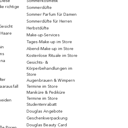
 Diese
Sommerkosmetik
ie richtige
Sommerdüfte
Sommer Parfum für Damen
Sommerdüfte für Herren
Gesicht
Herbstdüfte
e Haare
Make-up-Services
Tages-Make-up im Store
ain
Abend-Make-up im Store
ums
Kostenlose Rituale im Store
una
Gesichts- &
Körperbehandlungen im
Store
lter
Augenbrauen & Wimpern
aarausfall
Termine im Store
Maniküre & Pediküre
Termine im Store
neiden
Studentenrabatt
Douglas Angebote
Geschenkverpackung
Douglas Beauty Card
oße Poren