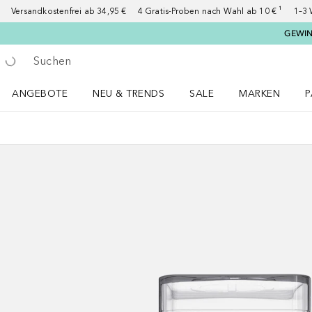
Versandkostenfrei ab 34,95 €
4 Gratis-Proben nach Wahl ab 10 € ¹
1–3 
GEWINN
Gehe zurück
Suche ausführen
ANGEBOTE
NEU & TRENDS
SALE
MARKEN
P
Angebote Menü öffnen
NEU & TRENDS Menü öffnen
MARKEN Menü ö
P