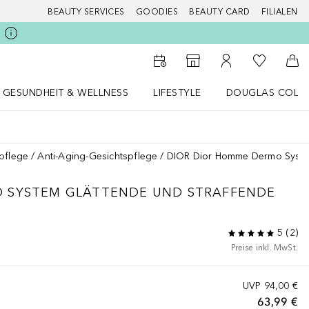
BEAUTY SERVICES
GOODIES
BEAUTY CARD
FILIALEN
Zu Meiner 
Zum Storefinder
Zu Meinem Kunde
Zum
GESUNDHEIT & WELLNESS
LIFESTYLE
DOUGLAS COLL
 öffnen
Gesundheit & Wellness Menü öffnen
LIFESTYLE Menü öffnen
Douglas Collecti
pflege
Anti-Aging-Gesichtspflege
DIOR Dior Homme Dermo System
 SYSTEM GLÄTTENDE UND STRAFFENDE
5
(
2
)
Preise inkl. MwSt.
UVP
94,00 €
63,99 €