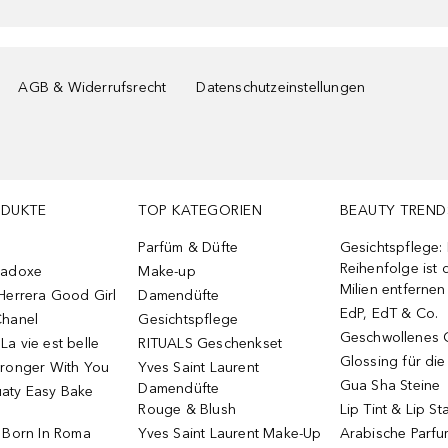
AGB & Widerrufsrecht
Datenschutzeinstellungen
ODUKTE
TOP KATEGORIEN
BEAUTY TREND
Parfüm & Düfte
Gesichtspflege:
Reihenfolge ist d
radoxe
Make-up
Milien entfernen
Herrera Good Girl
Damendüfte
EdP, EdT & Co.
Chanel
Gesichtspflege
Geschwollenes 
a vie est belle
RITUALS Geschenkset
Glossing für di
tronger With You
Yves Saint Laurent
Gua Sha Steine
Damendüfte
aty Easy Bake
Rouge & Blush
Lip Tint & Lip St
o Born In Roma
Yves Saint Laurent Make-Up
Arabische Parf