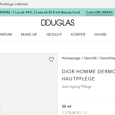
Werktage Lieferzeit
SPIEL: 1 Los ab 49 €, 2 Lose ab 69 € mit Beauty Card
Code:
DBCWEEKS
Zur Douglas Startseite
ARFUM
MAKE-UP
GESICHT
KÖRPER
HAARE
ffnen
arfum Menü öffnen
Make-up Menü öffnen
Gesicht Menü öffnen
Körper Menü öffnen
Haare Menü
Homepage
Gesicht
Gesichts
DIOR HOMME
DERMO
HAUTPFLEGE
Anti-Aging Pflege
50 ml
1.279,80 €
 / 
1
l