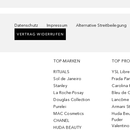
Datenschutz
Impressum
Alternative Streitbeilegung
VERTRAG WIDERRUFEN
TOP-MARKEN
TOP PR
RITUALS
YSL Libre
Sol de Janeiro
Prada Pa
Stanley
Carolina 
La Roche-Posay
Bleu de 
Douglas Collection
Lancôme L
Purelei
Armani S
MAC Cosmetics
Huda Beu
Puder
CHANEL
Valentin
HUDA BEAUTY