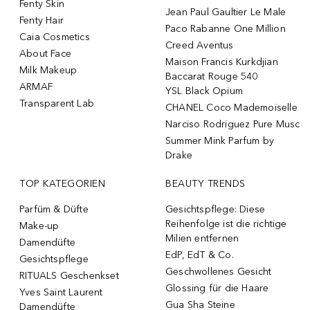
Fenty Skin
Jean Paul Gaultier Le Male
Fenty Hair
Paco Rabanne One Million
Caia Cosmetics
Creed Aventus
About Face
Maison Francis Kurkdjian
Milk Makeup
Baccarat Rouge 540
ARMAF
YSL Black Opium
Transparent Lab
CHANEL Coco Mademoiselle
Narciso Rodriguez Pure Musc
Summer Mink Parfum by
Drake
TOP KATEGORIEN
BEAUTY TRENDS
Parfüm & Düfte
Gesichtspflege: Diese
Reihenfolge ist die richtige
Make-up
Milien entfernen
Damendüfte
EdP, EdT & Co.
Gesichtspflege
Geschwollenes Gesicht
RITUALS Geschenkset
Glossing für die Haare
Yves Saint Laurent
Gua Sha Steine
Damendüfte