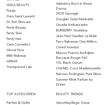
Valentino Born In Roma
HUDA BEAUTY
Donna
Prada
DIOR Sauvage
Yves Saint Laurent
Douglas Gutscheinkarte
Dr. Emi Skincare
Gisada Ambassador
Fenty Beauty
BURBERRY Goddess
Fenty Skin
Jean Paul Gaultier Le Male
Fenty Hair
Paco Rabanne One Million
Caia Cosmetics
Creed Aventus
About Face
Maison Francis Kurkdjian
Milk Makeup
Baccarat Rouge 540
ARMAF
YSL Black Opium
Transparent Lab
CHANEL Coco Mademoiselle
Narciso Rodriguez Pure Musc
Summer Mink Parfum by
Drake
TOP KATEGORIEN
BEAUTY TRENDS
Parfüm & Düfte
Gesichtspflege: Diese