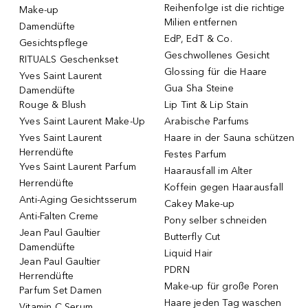
Reihenfolge ist die richtige
Make-up
Milien entfernen
Damendüfte
EdP, EdT & Co.
Gesichtspflege
Geschwollenes Gesicht
RITUALS Geschenkset
Glossing für die Haare
Yves Saint Laurent
Gua Sha Steine
Damendüfte
Rouge & Blush
Lip Tint & Lip Stain
Yves Saint Laurent Make-Up
Arabische Parfums
Yves Saint Laurent
Haare in der Sauna schützen
Herrendüfte
Festes Parfum
Yves Saint Laurent Parfum
Haarausfall im Alter
Herrendüfte
Koffein gegen Haarausfall
Anti-Aging Gesichtsserum
Cakey Make-up
Anti-Falten Creme
Pony selber schneiden
Jean Paul Gaultier
Butterfly Cut
Damendüfte
Liquid Hair
Jean Paul Gaultier
PDRN
Herrendüfte
Make-up für große Poren
Parfum Set Damen
Haare jeden Tag waschen
Vitamin C Serum