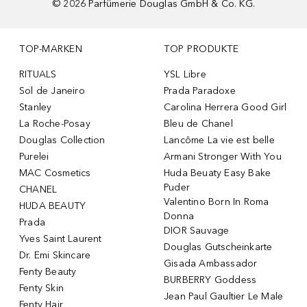
©
2026
Parfümerie Douglas GmbH & Co. KG.
TOP-MARKEN
TOP PRODUKTE
RITUALS
YSL Libre
Sol de Janeiro
Prada Paradoxe
Stanley
Carolina Herrera Good Girl
La Roche-Posay
Bleu de Chanel
Douglas Collection
Lancôme La vie est belle
Purelei
Armani Stronger With You
MAC Cosmetics
Huda Beuaty Easy Bake
Puder
CHANEL
Valentino Born In Roma
HUDA BEAUTY
Donna
Prada
DIOR Sauvage
Yves Saint Laurent
Douglas Gutscheinkarte
Dr. Emi Skincare
Gisada Ambassador
Fenty Beauty
BURBERRY Goddess
Fenty Skin
Jean Paul Gaultier Le Male
Fenty Hair