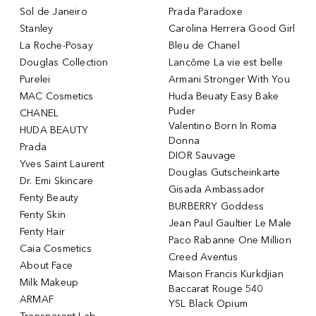
Sol de Janeiro
Prada Paradoxe
Stanley
Carolina Herrera Good Girl
La Roche-Posay
Bleu de Chanel
Douglas Collection
Lancôme La vie est belle
Purelei
Armani Stronger With You
MAC Cosmetics
Huda Beuaty Easy Bake
Puder
CHANEL
Valentino Born In Roma
HUDA BEAUTY
Donna
Prada
DIOR Sauvage
Yves Saint Laurent
Douglas Gutscheinkarte
Dr. Emi Skincare
Gisada Ambassador
Fenty Beauty
BURBERRY Goddess
Fenty Skin
Jean Paul Gaultier Le Male
Fenty Hair
Paco Rabanne One Million
Caia Cosmetics
Creed Aventus
About Face
Maison Francis Kurkdjian
Milk Makeup
Baccarat Rouge 540
ARMAF
YSL Black Opium