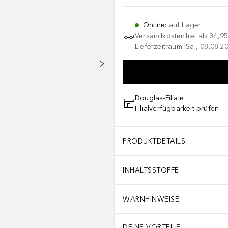
Online
:
auf Lager
Versandkostenfrei ab
34,95
Lieferzeitraum: Sa., 08.08.2
Douglas-Filiale
Filialverfügbarkeit prüfen
PRODUKTDETAILS
INHALTSSTOFFE
WARNHINWEISE
DEINE VORTEILE