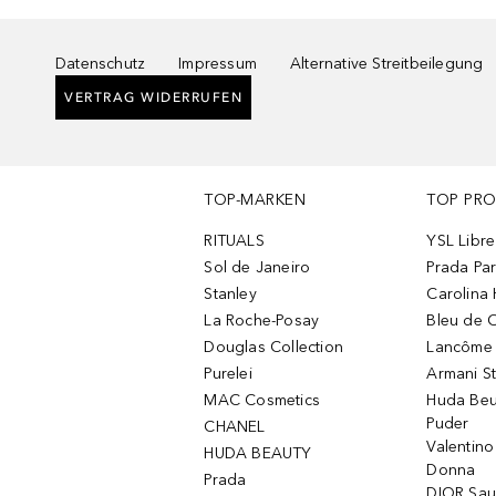
Datenschutz
Impressum
Alternative Streitbeilegung
VERTRAG WIDERRUFEN
TOP-MARKEN
TOP PR
RITUALS
YSL Libre
Sol de Janeiro
Prada Pa
Stanley
Carolina 
La Roche-Posay
Bleu de 
Douglas Collection
Lancôme L
Purelei
Armani S
MAC Cosmetics
Huda Beu
Puder
CHANEL
Valentin
HUDA BEAUTY
Donna
Prada
DIOR Sa