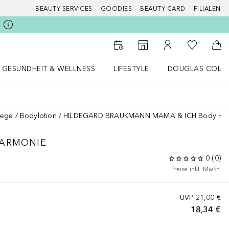
BEAUTY SERVICES
GOODIES
BEAUTY CARD
FILIALEN
Zu Meiner 
Zum Storefinder
Zu Meinem Kunde
Zum
GESUNDHEIT & WELLNESS
LIFESTYLE
DOUGLAS COLL
 öffnen
Gesundheit & Wellness Menü öffnen
LIFESTYLE Menü öffnen
Douglas Collecti
lege
Bodylotion
HILDEGARD BRAUKMANN MAMA & ICH Body Ha
HARMONIE
0
(
0
)
Preise inkl. MwSt.
UVP
21,00 €
18,34 €