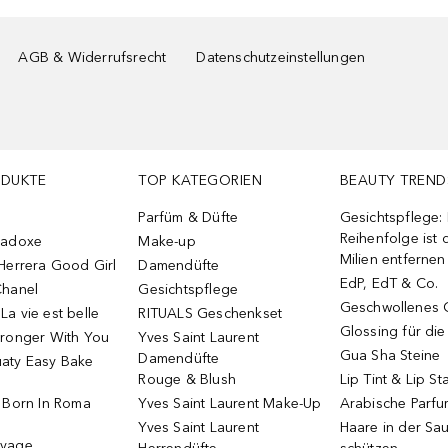
AGB & Widerrufsrecht
Datenschutzeinstellungen
ODUKTE
TOP KATEGORIEN
BEAUTY TREND
Parfüm & Düfte
Gesichtspflege:
Reihenfolge ist d
radoxe
Make-up
Milien entfernen
Herrera Good Girl
Damendüfte
EdP, EdT & Co.
Chanel
Gesichtspflege
Geschwollenes 
a vie est belle
RITUALS Geschenkset
Glossing für di
tronger With You
Yves Saint Laurent
Gua Sha Steine
Damendüfte
aty Easy Bake
Rouge & Blush
Lip Tint & Lip St
o Born In Roma
Yves Saint Laurent Make-Up
Arabische Parf
Yves Saint Laurent
Haare in der Sa
uvage