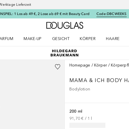
Werktage Lieferzeit
SPIEL: 1 Los ab 49 €, 2 Lose ab 69 € mit Beauty Card
Code:
DBCWEEKS
Zur Douglas Startseite
ARFUM
MAKE-UP
GESICHT
KÖRPER
HAARE
ffnen
arfum Menü öffnen
Make-up Menü öffnen
Gesicht Menü öffnen
Körper Menü öffnen
Haare Menü
Homepage
Körper
Körperpf
MAMA & ICH
BODY 
Bodylotion
200 ml
91,70 €
 / 
1
l