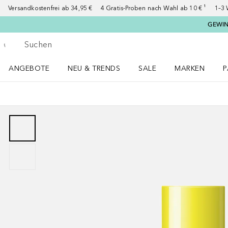
Versandkostenfrei ab 34,95 €
4 Gratis-Proben nach Wahl ab 10 € ¹
1–3 
GEWINN
Gehe zurück
Suche ausführen
ANGEBOTE
NEU & TRENDS
SALE
MARKEN
P
Angebote Menü öffnen
NEU & TRENDS Menü öffnen
MARKEN Menü ö
P