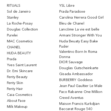
RITUALS
YSL Libre
Sol de Janeiro
Prada Paradoxe
Stanley
Carolina Herrera Good Girl
La Roche-Posay
Bleu de Chanel
Douglas Collection
Lancôme La vie est belle
Purelei
Armani Stronger With You
MAC Cosmetics
Huda Beuaty Easy Bake
Puder
CHANEL
Valentino Born In Roma
HUDA BEAUTY
Donna
Prada
DIOR Sauvage
Yves Saint Laurent
Douglas Gutscheinkarte
Dr. Emi Skincare
Gisada Ambassador
Fenty Beauty
BURBERRY Goddess
Fenty Skin
Jean Paul Gaultier Le Male
Fenty Hair
Paco Rabanne One Million
Caia Cosmetics
Creed Aventus
About Face
Maison Francis Kurkdjian
Milk Makeup
Baccarat Rouge 540