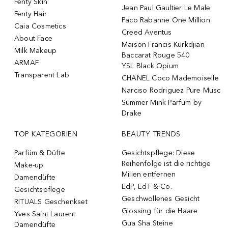
Fenty Skin
Jean Paul Gaultier Le Male
Fenty Hair
Paco Rabanne One Million
Caia Cosmetics
Creed Aventus
About Face
Maison Francis Kurkdjian
Milk Makeup
Baccarat Rouge 540
ARMAF
YSL Black Opium
Transparent Lab
CHANEL Coco Mademoiselle
Narciso Rodriguez Pure Musc
Summer Mink Parfum by
Drake
TOP KATEGORIEN
BEAUTY TRENDS
Parfüm & Düfte
Gesichtspflege: Diese
Reihenfolge ist die richtige
Make-up
Milien entfernen
Damendüfte
EdP, EdT & Co.
Gesichtspflege
Geschwollenes Gesicht
RITUALS Geschenkset
Glossing für die Haare
Yves Saint Laurent
Gua Sha Steine
Damendüfte