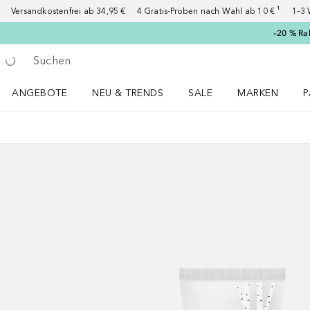
Versandkostenfrei ab 34,95 €
4 Gratis-Proben nach Wahl ab 10 € ¹
1–3 
–20 % Ra
Gehe zurück
Suche ausführen
ANGEBOTE
NEU & TRENDS
SALE
MARKEN
P
Angebote Menü öffnen
NEU & TRENDS Menü öffnen
MARKEN Menü ö
P