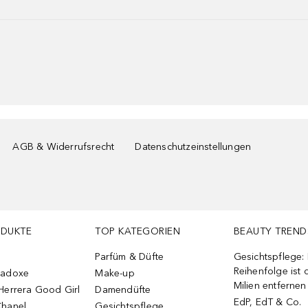
AGB & Widerrufsrecht
Datenschutzeinstellungen
ODUKTE
TOP KATEGORIEN
BEAUTY TREND
Parfüm & Düfte
Gesichtspflege:
Reihenfolge ist d
radoxe
Make-up
Milien entfernen
Herrera Good Girl
Damendüfte
EdP, EdT & Co.
Chanel
Gesichtspflege