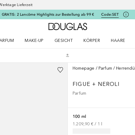
Werktage Lieferzeit
GRATIS: 2 Lancôme Highlights zur Bestellung ab 99 €
Code:
SET
Zur Douglas Startseite
ARFUM
MAKE-UP
GESICHT
KÖRPER
HAARE
ffnen
arfum Menü öffnen
Make-up Menü öffnen
Gesicht Menü öffnen
Körper Menü öffnen
Haare Menü
Homepage
Parfum
Herrendü
FIGUE + NEROLI
Parfum
100 ml
1.209,90 €
 / 
1
l