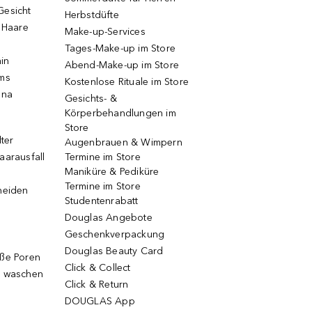
Gesicht
Herbstdüfte
e Haare
Make-up-Services
Tages-Make-up im Store
ain
Abend-Make-up im Store
ums
Kostenlose Rituale im Store
una
Gesichts- &
Körperbehandlungen im
Store
lter
Augenbrauen & Wimpern
aarausfall
Termine im Store
Maniküre & Pediküre
Termine im Store
neiden
Studentenrabatt
Douglas Angebote
Geschenkverpackung
Douglas Beauty Card
oße Poren
Click & Collect
g waschen
Click & Return
DOUGLAS App