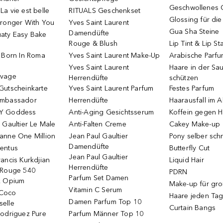
Geschwollenes 
a vie est belle
RITUALS Geschenkset
Glossing für di
tronger With You
Yves Saint Laurent
Gua Sha Steine
Damendüfte
aty Easy Bake
Rouge & Blush
Lip Tint & Lip St
o Born In Roma
Yves Saint Laurent Make-Up
Arabische Parf
Yves Saint Laurent
Haare in der Sa
uvage
Herrendüfte
schützen
Gutscheinkarte
Yves Saint Laurent Parfum
Festes Parfum
Ambassador
Herrendüfte
Haarausfall im A
Y Goddess
Anti-Aging Gesichtsserum
Koffein gegen H
 Gaultier Le Male
Anti-Falten Creme
Cakey Make-up
anne One Million
Jean Paul Gaultier
Pony selber sch
Damendüfte
entus
Butterfly Cut
Jean Paul Gaultier
ancis Kurkdjian
Liquid Hair
Herrendüfte
 Rouge 540
PDRN
Parfum Set Damen
k Opium
Make-up für gr
Vitamin C Serum
Coco
Haare jeden Ta
Damen Parfum Top 10
elle
Curtain Bangs
Rodriguez Pure
Parfum Männer Top 10