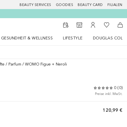
BEAUTY SERVICES
GOODIES
BEAUTY CARD
FILIALEN
Zu Meiner 
Zum Storefinder
Zu Meinem Kunde
Zum
GESUNDHEIT & WELLNESS
LIFESTYLE
DOUGLAS COLL
 öffnen
Gesundheit & Wellness Menü öffnen
LIFESTYLE Menü öffnen
Douglas Collecti
fte
Parfum
WOMO Figue + Neroli
0
(
0
)
Preise inkl. MwSt.
120,99 €