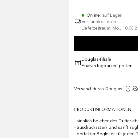
Online
:
auf Lager
Versandkostenfrei
Lieferzeitraum: Mo., 10.08.2
Douglas-Filiale
Filialverfügbarkeit prüfen
Versand durch Douglas
PRODUKTINFORMATIONEN
sinnlich-belebendes Dufterleb
ausdrucksstark und sanft zugl
perfekter Begleiter für jeden 