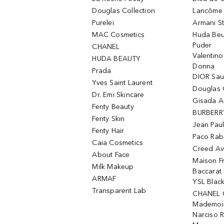
Douglas Collection
Lancôme L
Purelei
Armani S
MAC Cosmetics
Huda Beu
Puder
CHANEL
Valentin
HUDA BEAUTY
Donna
Prada
DIOR Sa
Yves Saint Laurent
Douglas 
Dr. Emi Skincare
Gisada 
Fenty Beauty
BURBERR
Fenty Skin
Jean Paul
Fenty Hair
Paco Rab
Caia Cosmetics
Creed Av
About Face
Maison Fr
Milk Makeup
Baccarat
ARMAF
YSL Blac
Transparent Lab
CHANEL 
Mademois
Narciso 