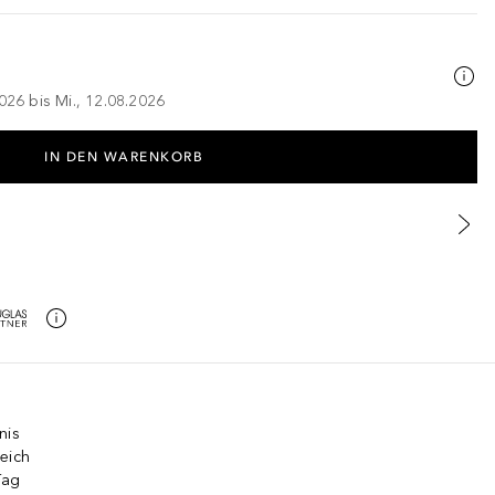
026 bis Mi., 12.08.2026
IN DEN WARENKORB
nis
eich
Tag