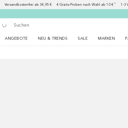
Versandkostenfrei ab 34,95 €
4 Gratis-Proben nach Wahl ab 10 € ¹
1–3 
Gehe zurück
Suche ausführen
ANGEBOTE
NEU & TRENDS
SALE
MARKEN
P
Angebote Menü öffnen
NEU & TRENDS Menü öffnen
MARKEN Menü ö
P