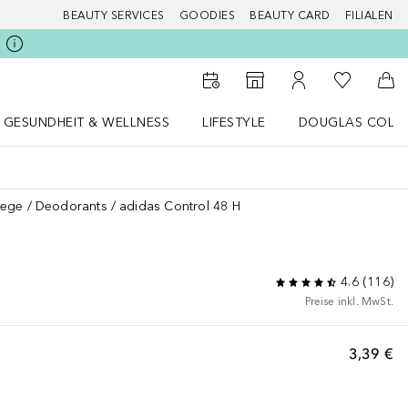
BEAUTY SERVICES
GOODIES
BEAUTY CARD
FILIALEN
Zu Meiner 
Zum Storefinder
Zu Meinem Kunde
Zum
GESUNDHEIT & WELLNESS
LIFESTYLE
DOUGLAS COLL
 öffnen
Gesundheit & Wellness Menü öffnen
LIFESTYLE Menü öffnen
Douglas Collecti
lege
Deodorants
adidas Control 48 H
4.6
(
116
)
Preise inkl. MwSt.
3,39 €