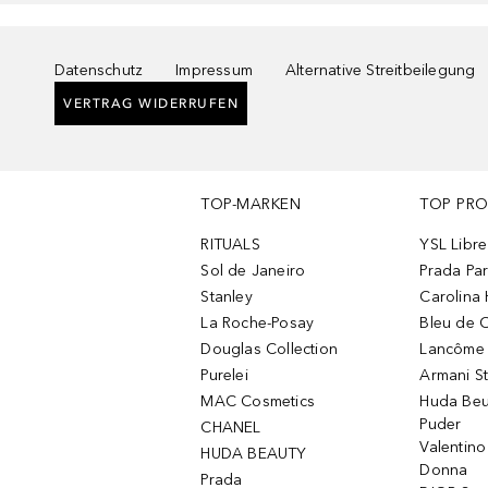
Datenschutz
Impressum
Alternative Streitbeilegung
VERTRAG WIDERRUFEN
TOP-MARKEN
TOP PR
RITUALS
YSL Libre
Sol de Janeiro
Prada Pa
Stanley
Carolina 
La Roche-Posay
Bleu de 
Douglas Collection
Lancôme L
Purelei
Armani S
MAC Cosmetics
Huda Beu
Puder
CHANEL
Valentin
HUDA BEAUTY
Donna
Prada