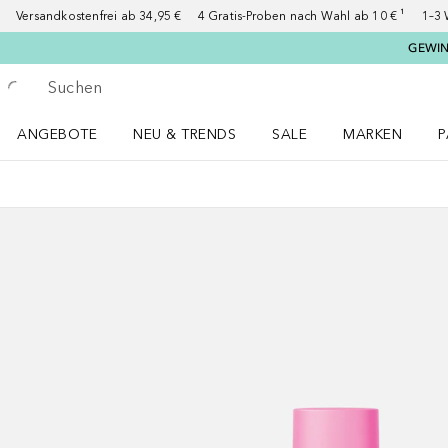
Versandkostenfrei ab 34,95 €
4 Gratis-Proben nach Wahl ab 10 € ¹
1–3 
GEWINN
Gehe zurück
Suche ausführen
ANGEBOTE
NEU & TRENDS
SALE
MARKEN
P
Angebote Menü öffnen
NEU & TRENDS Menü öffnen
MARKEN Menü ö
P