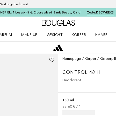
Werktage Lieferzeit
SPIEL: 1 Los ab 49 €, 2 Lose ab 69 € mit Beauty Card
Code:
DBCWEEKS
Zur Douglas Startseite
ARFUM
MAKE-UP
GESICHT
KÖRPER
HAARE
ffnen
arfum Menü öffnen
Make-up Menü öffnen
Gesicht Menü öffnen
Körper Menü öffnen
Haare Menü
Homepage
Körper
Körperpf
CONTROL 48 H
Deodorant
150 ml
22,60 €
 / 
1
l