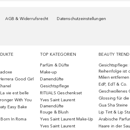
AGB & Widerrufsrecht
Datenschutzeinstellungen
ODUKTE
TOP KATEGORIEN
BEAUTY TREND
Parfüm & Düfte
Gesichtspflege:
Reihenfolge ist d
radoxe
Make-up
Milien entfernen
Herrera Good Girl
Damendüfte
EdP, EdT & Co.
Chanel
Gesichtspflege
Geschwollenes 
a vie est belle
RITUALS Geschenkset
Glossing für di
tronger With You
Yves Saint Laurent
Gua Sha Steine
Damendüfte
aty Easy Bake
Rouge & Blush
Lip Tint & Lip St
o Born In Roma
Yves Saint Laurent Make-Up
Arabische Parf
Yves Saint Laurent
Haare in der Sa