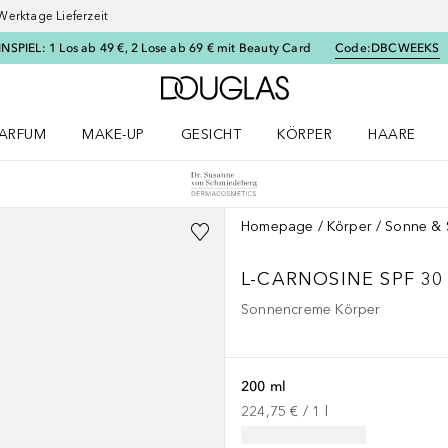
Werktage Lieferzeit
SPIEL: 1 Los ab 49 €, 2 Lose ab 69 € mit Beauty Card
Code:
DBCWEEKS
Zur Douglas Startseite
ARFUM
MAKE-UP
GESICHT
KÖRPER
HAARE
ffnen
arfum Menü öffnen
Make-up Menü öffnen
Gesicht Menü öffnen
Körper Menü öffnen
Haare Menü
Homepage
Körper
Sonne & 
L-CARNOSINE
SPF 30
Sonnencreme Körper
200 ml
224,75 €
 / 
1
l