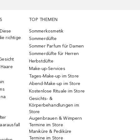
S
TOP THEMEN
 Diese
Sommerkosmetik
ie richtige
Sommerdüfte
Sommer Parfum für Damen
Sommerdüfte für Herren
Gesicht
Herbstdüfte
e Haare
Make-up-Services
Tages-Make-up im Store
ain
Abend-Make-up im Store
ums
Kostenlose Rituale im Store
una
Gesichts- &
Körperbehandlungen im
Store
lter
Augenbrauen & Wimpern
aarausfall
Termine im Store
Maniküre & Pediküre
Termine im Store
neiden