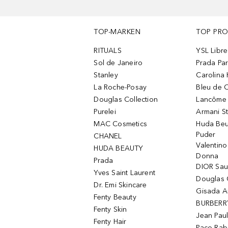
TOP-MARKEN
TOP PR
RITUALS
YSL Libre
Sol de Janeiro
Prada Pa
Stanley
Carolina 
La Roche-Posay
Bleu de 
Douglas Collection
Lancôme L
Purelei
Armani S
MAC Cosmetics
Huda Beu
Puder
CHANEL
Valentin
HUDA BEAUTY
Donna
Prada
DIOR Sa
Yves Saint Laurent
Douglas 
Dr. Emi Skincare
Gisada 
Fenty Beauty
BURBERR
Fenty Skin
Jean Paul
Fenty Hair
Paco Rab