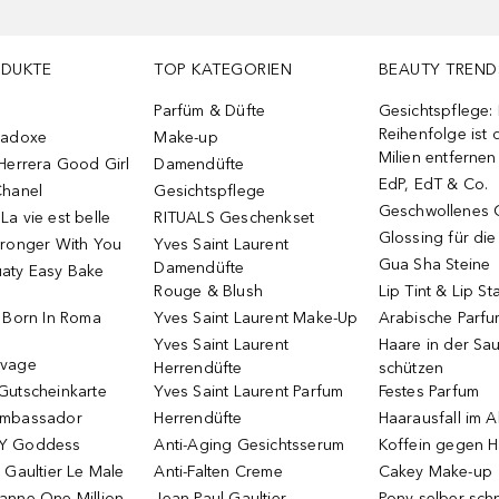
ODUKTE
TOP KATEGORIEN
BEAUTY TREND
Parfüm & Düfte
Gesichtspflege:
Reihenfolge ist d
radoxe
Make-up
Milien entfernen
Herrera Good Girl
Damendüfte
EdP, EdT & Co.
Chanel
Gesichtspflege
Geschwollenes 
a vie est belle
RITUALS Geschenkset
Glossing für di
tronger With You
Yves Saint Laurent
Gua Sha Steine
Damendüfte
aty Easy Bake
Rouge & Blush
Lip Tint & Lip St
o Born In Roma
Yves Saint Laurent Make-Up
Arabische Parf
Yves Saint Laurent
Haare in der Sa
uvage
Herrendüfte
schützen
Gutscheinkarte
Yves Saint Laurent Parfum
Festes Parfum
Ambassador
Herrendüfte
Haarausfall im A
Y Goddess
Anti-Aging Gesichtsserum
Koffein gegen H
 Gaultier Le Male
Anti-Falten Creme
Cakey Make-up
anne One Million
Jean Paul Gaultier
Pony selber sch