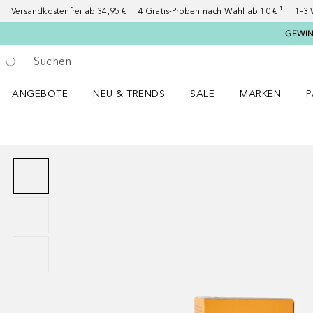
Versandkostenfrei ab 34,95 €
4 Gratis-Proben nach Wahl ab 10 € ¹
1–3 
GEWINN
Gehe zurück
Suche ausführen
ANGEBOTE
NEU & TRENDS
SALE
MARKEN
P
Angebote Menü öffnen
NEU & TRENDS Menü öffnen
MARKEN Menü ö
P