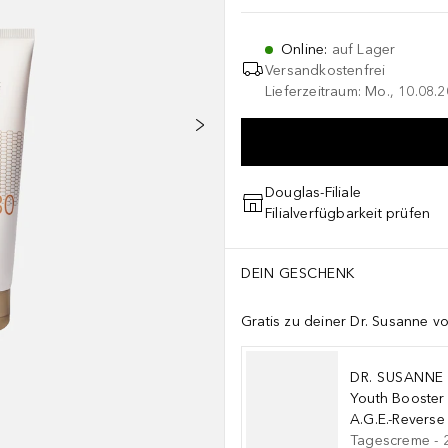
Online
:
auf Lager
Versandkostenfrei
Lieferzeitraum: Mo., 10.08.2
Douglas-Filiale
Filialverfügbarkeit prüfen
DEIN GESCHENK
Gratis zu deiner Dr. Susanne 
DR. SUSANNE
Youth Booster
A.G.E.-Revers
Tagescreme
-