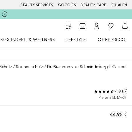
BEAUTY SERVICES
GOODIES
BEAUTY CARD
FILIALEN
Zu Meiner 
Zum Storefinder
Zu Meinem Kunde
Zum
GESUNDHEIT & WELLNESS
LIFESTYLE
DOUGLAS COLL
 öffnen
Gesundheit & Wellness Menü öffnen
LIFESTYLE Menü öffnen
Douglas Collecti
Schutz
Sonnenschutz
Dr. Susanne von Schmiedeberg L-Carnosine
4.3
(
9
)
Preise inkl. MwSt.
44,95 €