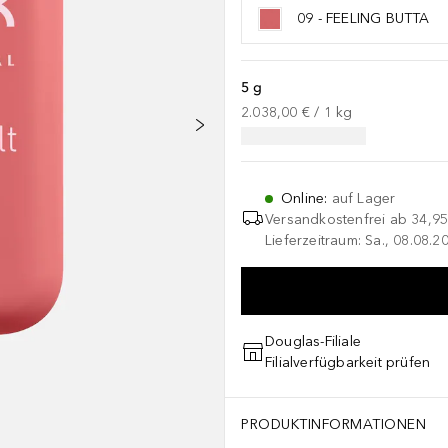
09 - FEELING BUTTA
5 g
2.038,00 €
 / 
1
kg
Online
:
auf Lager
Versandkostenfrei ab
34,95
Lieferzeitraum: Sa., 08.08.2
Douglas-Filiale
Filialverfügbarkeit prüfen
PRODUKTINFORMATIONEN