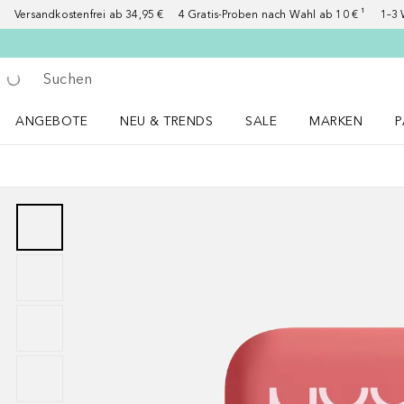
Versandkostenfrei ab 34,95 €
4 Gratis-Proben nach Wahl ab 10 € ¹
1–3 
Gehe zurück
Suche ausführen
ANGEBOTE
NEU & TRENDS
SALE
MARKEN
P
Angebote Menü öffnen
NEU & TRENDS Menü öffnen
MARKEN Menü ö
P