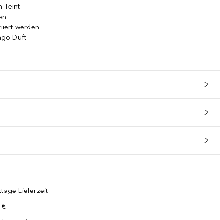
 Teint
en
riiert werden
ngo-Duft
tage Lieferzeit
 €