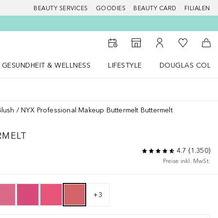
BEAUTY SERVICES
GOODIES
BEAUTY CARD
FILIALEN
Zu Meiner 
Zum Storefinder
Zu Meinem Kunde
Zum
GESUNDHEIT & WELLNESS
LIFESTYLE
DOUGLAS COLL
 öffnen
Gesundheit & Wellness Menü öffnen
LIFESTYLE Menü öffnen
Douglas Collecti
Blush
NYX Professional Makeup Buttermelt Buttermelt
RMELT
4.7
(
1.350
)
Preise inkl. MwSt.
+
3