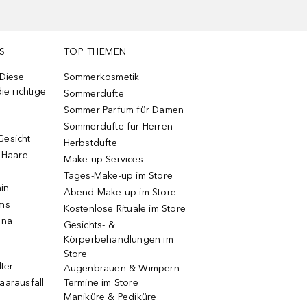
S
TOP THEMEN
 Diese
Sommerkosmetik
ie richtige
Sommerdüfte
Sommer Parfum für Damen
Sommerdüfte für Herren
Gesicht
Herbstdüfte
e Haare
Make-up-Services
Tages-Make-up im Store
ain
Abend-Make-up im Store
ums
Kostenlose Rituale im Store
una
Gesichts- &
Körperbehandlungen im
Store
lter
Augenbrauen & Wimpern
aarausfall
Termine im Store
Maniküre & Pediküre