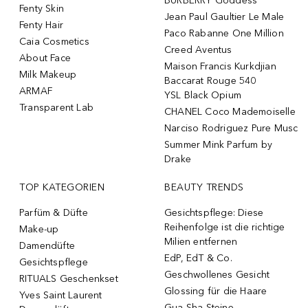
BURBERRY Goddess
Fenty Skin
Jean Paul Gaultier Le Male
Fenty Hair
Paco Rabanne One Million
Caia Cosmetics
Creed Aventus
About Face
Maison Francis Kurkdjian
Milk Makeup
Baccarat Rouge 540
ARMAF
YSL Black Opium
Transparent Lab
CHANEL Coco Mademoiselle
Narciso Rodriguez Pure Musc
Summer Mink Parfum by
Drake
TOP KATEGORIEN
BEAUTY TRENDS
Parfüm & Düfte
Gesichtspflege: Diese
Reihenfolge ist die richtige
Make-up
Milien entfernen
Damendüfte
EdP, EdT & Co.
Gesichtspflege
Geschwollenes Gesicht
RITUALS Geschenkset
Glossing für die Haare
Yves Saint Laurent
Gua Sha Steine