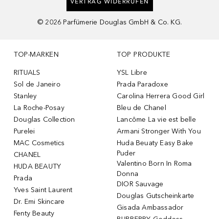
VERTRAG WIDERRUFEN
©
2026
Parfümerie Douglas GmbH & Co. KG.
TOP-MARKEN
TOP PRODUKTE
RITUALS
YSL Libre
Sol de Janeiro
Prada Paradoxe
Stanley
Carolina Herrera Good Girl
La Roche-Posay
Bleu de Chanel
Douglas Collection
Lancôme La vie est belle
Purelei
Armani Stronger With You
MAC Cosmetics
Huda Beuaty Easy Bake
Puder
CHANEL
Valentino Born In Roma
HUDA BEAUTY
Donna
Prada
DIOR Sauvage
Yves Saint Laurent
Douglas Gutscheinkarte
Dr. Emi Skincare
Gisada Ambassador
Fenty Beauty