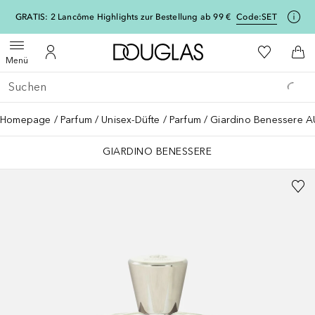
[navigation.slideout.screenreader]
GRATIS: 2 Lancôme Highlights zur Bestellung ab 99 €
Code:
SET
Zur Douglas Startseite
Zu Meiner 
Menü öffnen
Zu Meinem Kundenkonto
Zum
Menü
Gehe zurück
Suche ausführen
Homepage
Parfum
Unisex-Düfte
Parfum
Giardino Benessere A
GIARDINO BENESSERE