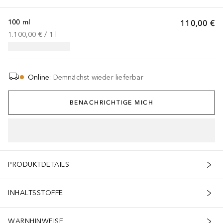
100 ml
110,00 €
1.100,00 €
 / 
1
l
Online
:
Demnächst wieder lieferbar
BENACHRICHTIGE MICH
PRODUKTDETAILS
INHALTSSTOFFE
WARNHINWEISE